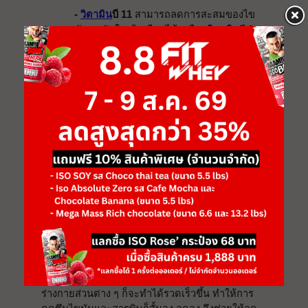
- 
วิตามิน
บี 11
 สามารถลดการสะสมของไข
มันอุดตันในเส้นเลือดได้เหมือน
วิตามิน
บี 8 
และยังช่วยป้องกันการเกิดไขมันพอกตับอีก
ด้วย
2 
วิตามิน
ซี
โดยปกติแล้ว 
วิตามิน
ซีที่มักมีอยู่ในผัก ผลไม้รสเปรี้ยว
จะขึ้นชื่อในเรื่องของการกินเพื่อช่วยเสริมภูมิคุ้มกัน
ให้กับร่างกาย ช่วยป้องกันให้ไม่ป่วยหรือเป็นหวัด รวม
ถึงยังมีสารต้านอนุมูลอิสระที่จะทำให้เกิดริ้วรอย จัง
ทำให้ผิวพรรณสดใส เปล่งปลั่ง ชะลอวัยได้อย่างดี
ส่วนในแง่ของการลดหรือคุมน้ำหนักนั้น
วิตามิน
ซีมี
ส่วนช่วยให้ร่างกายควบคุมระดับคอเลสเตอรอลได้ดี
ขึ้น รวมถึงมีฤทธิ์ในการกระตุ้นการขับถ่ายให้เป็น
ปกติ ซึ่งเป็นจุดเริ่มต้นที่ดีของการ
ลดน้ำหนัก
 เพราะ
สารพิษจากร่างกายได้ถูกขับออกไปอย่างสม่ำเสมอ 
จากนั้นเมื่อลำไส้ว่าง ระบบการลำเลียงอาหารใน
ร่างกายส่วนต่าง ๆ ก็จะทำได้รวดเร็วขึ้น ทำให้การ