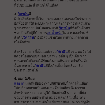
ดูดซึมไขมันและสารพิษก็สั้นลง ลดลง จึงช่วยให้ลด
ทั้งไขมันและน้ำหนักได้ในที่สุด
3. 
วิตามิน
ดี
มีประสิทธิภาพทั้งในการลดคอเลสเตอรอลในร่างกาย 
อีกทั้งยังทำให้ระบบเผาผลาญและการทำงานส่วนต่าง 
ๆ ของร่างกายเป็นไปอย่างปกติ 
วิตามิน
ดีจึงเป็นอีกตัว
ช่วยสำหรับผู้ที่ต้องการ
ลดน้ำหนัก
ไม่ควรมองข้าม 
ที่
สำคัญ
วิตามิน
ดี ยังมีส่วนช่วยในการสร้างมวลกล้าม
เนื้ออีกด้วย
สำหรับอาหารที่เป็นแหล่งรวม
วิตามิน
ดี เช่น นมวัว ไข่
แดง เนื้อปลาแซลมอน ปลาทะเลอื่น ๆ เป็นต้น หาก
ทานมากไปก็อาจได้รับพลังงานเกินความจำเป็น ดัง
นั้นอาจหาเป็น
วิตามิน
ดีที่สกัดเป็นเม็ดแล้วมารับ
ประทานเสริมได้
4. แมกนีเซียม
แร่ธาตุ
แมกนีเซียมจะทำปฏิกิริยากับน้ำตาลในเลือด
ให้เปลี่ยนกลายเป็นพลังงาน จึงเป็นอีกหนึ่งตัวช่วย
สำหรับระบบเผาผลาญได้เป็นอย่างดี นอกจากนี้ยัง
ช่วยบำรุงระบบประสาท สมอง และกล้ามเนื้อ โดย
สามารถรับประทานผักใบเขียวทุกชนิดและถั่ว ธัญพืช