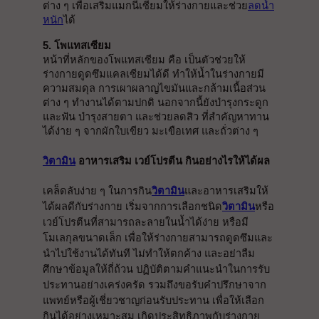
ต่าง ๆ เพื่อเสริมแมกนีเซียมให้ร่างกายและช่วย
ลดน้ำ
หนัก
ได้
5. โพแทสเซียม
หน้าที่หลักของโพแทสเซียม คือ เป็นตัวช่วยให้
ร่างกายดูดซึมแคลเซียมได้ดี ทำให้น้ำในร่างกายมี
ความสมดุล การเผาผลาญไขมันและกล้ามเนื้อส่วน
ต่าง ๆ ทำงานได้ตามปกติ นอกจากนี้ยังบำรุงกระดูก
และฟัน บำรุงสายตา และช่วยลดสิว ที่สำคัญหาทาน
ได้ง่าย ๆ จากผักใบเขียว มะเขือเทศ และถั่วต่าง ๆ
วิตามิน
 อาหารเสริม เวย์โปรตีน กินอย่างไรให้ได้ผล
เคล็ดลับง่าย ๆ ในการกิน
วิตามิน
และอาหารเสริมให้
ได้ผลดีกับร่างกาย เริ่มจากการเลือกชนิด
วิตามิน
หรือ
เวย์โปรตีนที่สามารถละลายในน้ำได้ง่าย หรือมี
โมเลกุลขนาดเล็ก เพื่อให้ร่างกายสามารถดูดซึมและ
นำไปใช้งานได้ทันที ไม่ทำให้ตกค้าง และอย่าลืม
ศึกษาข้อมูลให้ถี่ถ้วน ปฏิบัติตามคำแนะนำในการรับ
ประทานอย่างเคร่งครัด รวมถึงขอรับคำปรึกษาจาก
แพทย์หรือผู้เชี่ยวชาญก่อนรับประทาน เพื่อให้เลือก
กินได้อย่างเหมาะสม เกิดประสิทธิภาพกับร่างกาย 