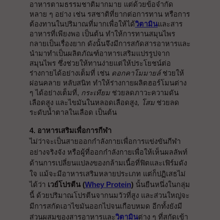
อาหารตามธรรมชาติมากมาย แต่ด้วยข้อจำกัด
หลาย ๆ อย่าง เช่น รสชาติที่ยากต่อการทาน หรือการ
ต้องทานในปริมาณที่มากเพื่อให้ได้
วิตามิน
และสาร
อาหารที่เพียงพอ เป็นต้น ทำให้การทานสมุนไพร
กลายเป็นเรื่องยาก ดังนั้นจึงมีการสกัดสารอาหารและ
นำมาทำเป็นผลิตภัณฑ์อาหารเสริมแปรรูปจาก
สมุนไพร ซึ่งช่วยให้ทานง่ายแต่ให้ประโยชน์ต่อ
ร่างกายได้อย่างเต็มที่ เช่น 
ดอกคาโมมายล์
 ช่วยให้
ผ่อนคลาย หลับสนิท ทำให้ร่างกายผลิตฮอร์โมนต่าง 
ๆ ได้อย่างเต็มที่, 
กระเทียม
 ช่วยลดภาวะความดัน
เลือดสูง และไขมันในหลอดเลือดสูง
, โสม
 ช่วยลด
ระดับน้ำตาลในเลือด เป็นต้น
4. อาหารเสริมเพื่อการกีฬา
ไม่ว่าจะเป็นสายออกกำลังกายเพื่อการแข่งขันกีฬา
อย่างจริงจัง หรือผู้ที่ออกกำลังกายเพื่อให้เห็นผลลัพท์
ด้านการเปลี่ยนแปลงของกล้ามเนื้อที่ฟิตและเฟิร์มดัง
ใจ แม้จะมีอาหารเสริมหลายประเภท แต่ก็ปฏิเสธไม่
ได้ว่า 
เวย์โปรตีน (
Whey Protein
)
 นั้นยืนหนึ่งในกลุ่ม
นี้ ด้วยปริมาณโปรตีนจากนมวัวที่สูง และส่วนใหญ่จะ
มีการสกัดเอาไขมันออกไปจนเกือบหมด อีกทั้งยังมี
ส่วนผสมของสารอาหารและ
วิตามิน
ต่าง ๆ ที่สกัดเข้า