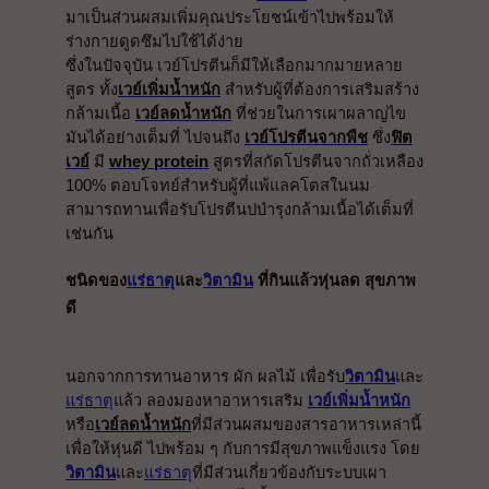
มาเป็นส่วนผสมเพิ่มคุณประโยชน์เข้าไปพร้อมให้
ร่างกายดูดซึมไปใช้ได้ง่าย
ซึ่งในปัจจุบัน เวย์โปรตีนก็มีให้เลือกมากมายหลาย
สูตร ทั้ง
เวย์เพิ่มน้ำหนัก
 สำหรับผู้ที่ต้องการเสริมสร้าง
กล้ามเนื้อ 
เวย์ลดน้ำหนัก
 ที่ช่วยในการเผาผลาญไข
มันได้อย่างเต็มที่ ไปจนถึง 
เวย์โปรตีนจากพืช
 ซึ่ง
ฟิต
เวย์
 มี 
whey protein
 สูตรที่สกัดโปรตีนจากถั่วเหลือง 
100% ตอบโจทย์สำหรับผู้ที่แพ้แลคโตสในนม
สามารถทานเพื่อรับโปรตีนปบำรุงกล้ามเนื้อได้เต็มที่
เช่นกัน
ชนิดของ
แร่ธาตุ
และ
วิตามิน
 ที่กินแล้วหุ่นลด สุขภาพ
ดี
นอกจากการทานอาหาร ผัก ผลไม้ เพื่อรับ
วิตามิน
และ
แร่ธาตุ
แล้ว ลองมองหาอาหารเสริม 
เวย์เพิ่มน้ำหนัก
หรือ
เวย์ลดน้ำหนัก
ที่มีส่วนผสมของสารอาหารเหล่านี้
เพื่อให้หุ่นดี ไปพร้อม ๆ กับการมีสุขภาพแข็งแรง โดย
วิตามิน
และ
แร่ธาตุ
ที่มีส่วนเกี่ยวข้องกับระบบเผา