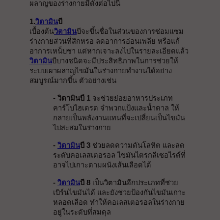
ผลาญของร่างกายมีดังต่อไปนี้
1.
วิตามิน
บี
เบื้องต้น
วิตามิน
บีจะขึ้นชื่อในส่วนของการซ่อมแซม
ร่างกายส่วนที่สึกหรอ ลดอาการอ่อนเพลีย หรือแก้
อาการเหน็บชา แต่หากเจาะลงไปในรายละเอียดแล้ว 
วิตามิน
บีบางชนิดจะมีประสิทธิภาพในการช่วยให้
ระบบเผาผลาญไขมันในร่างกายทำงานได้อย่าง
สมบูรณ์มากขึ้น ตัวอย่างเช่น
- วิตามินบี 1
 จะช่วยย่อยอาหารประเภท
คาร์โบไฮเดรต จำพวกแป้งและน้ำตาล ให้
กลายเป็นพลังงานแทนที่จะเปลี่ยนเป็นไขมัน
ไปสะสมในร่างกาย
- 
วิตามิน
บี 3
 ช่วยลดความดันโลหิต และลด
ระดับคอเลสเตอรอล ไขมันไตรกลีเซอไรด์ที่
อาจไปเกาะตามผนังเส้นเลือดได้
- 
วิตามิน
บี 8
 เป็นวิตามินอีกประเภทที่ช่วย
เบิร์นไขมันได้ และยังช่วยป้องกันไขมันเกาะ
หลอดเลือด ทำให้คอเลสเตอรอลในร่างกาย
อยู่ในระดับที่สมดุล