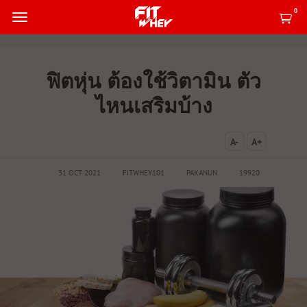
0
ฟิตหุ่น ต้องใช้วิตามิน ตัว
ไหนเสริมบ้าง
A-
A+
31 OCT 2021
FITWHEY101
PAKANUN
19920