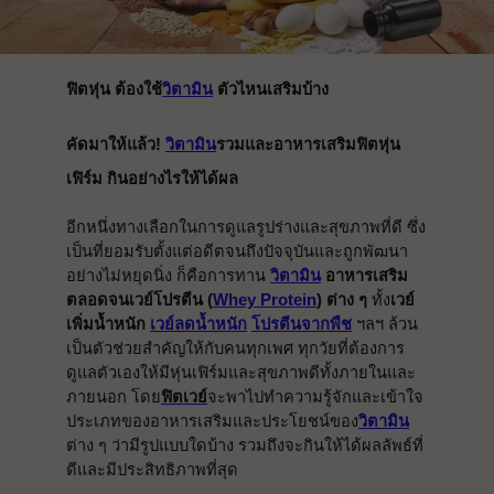
ฟิตหุ่น ต้องใช้
วิตามิน
 ตัวไหนเสริมบ้าง
คัดมาให้แล้ว! 
วิตามิน
รวมและอาหารเสริมฟิตหุ่น
เฟิร์ม กินอย่างไรให้ได้ผล
อีกหนึ่งทางเลือกในการดูแลรูปร่างและสุขภาพที่ดี ซึ่ง
เป็นที่ยอมรับตั้งแต่อดีตจนถึงปัจจุบันและถูกพัฒนา
อย่างไม่หยุดนิ่ง ก็คือการทาน 
วิตามิน
 อาหารเสริม 
ตลอดจนเวย์โปรตีน (
Whey Protein
) ต่าง ๆ
 ทั้ง
เวย์
เพิ่มน้ำหนัก 
เวย์ลดน้ำหนัก
โปรตีนจากพืช
 ฯลฯ ล้วน
เป็นตัวช่วยสำคัญให้กับคนทุกเพศ ทุกวัยที่ต้องการ
ดูแลตัวเองให้มีหุ่นเฟิร์มและสุขภาพดีทั้งภายในและ
ภายนอก โดย
ฟิตเวย์
จะพาไปทำความรู้จักและเข้าใจ
ประเภทของอาหารเสริมและประโยชน์ของ
วิตามิน
ต่าง ๆ ว่ามีรูปแบบใดบ้าง รวมถึงจะกินให้ได้ผลลัพธ์ที่
ดีและมีประสิทธิภาพที่สุด