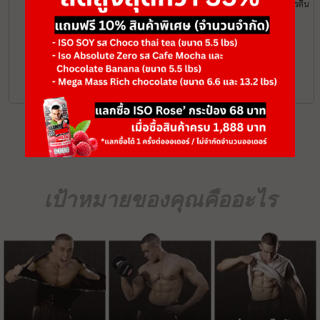
เวย์โปรตีนแบบเคลียร์ ไม่ข้น ใส ไม่นม สดชื่นโปรตีน
สูง
฿2,232
ADD TO CART
‹
›
1
เป้าหมายของคุณคืออะไร