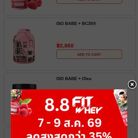
ISO BABE + BC30®️
฿2,868
ADD TO CART
ISO BABE + Olea
฿350
ADD TO CART
ISO CLEAR