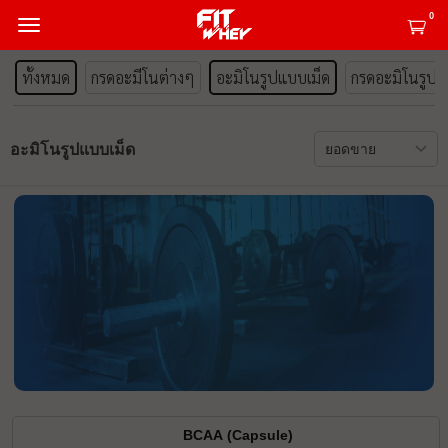
0
ทั้งหมด
กรดอะมีโนต่างๆ
อะมิโนรูปแบบเม็ด
กรดอะมิโนรูป
อะมิโนรูปแบบเม็ด
BCAA (Capsule)