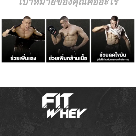
เป้าหมายของคุณคืออะไร