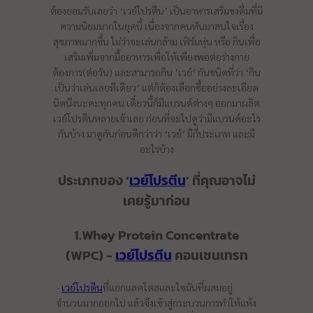
ต้องยอมรับเลยว่า ‘เวย์โปรตีน’ เป็นอาหารเสริมชงดื่มที่มี
ความนิยมมากในยุคนี้ เนื่องจากคนหันมาสนใจเรื่อง
สุขภาพมากขึ้น ไม่ว่าจะเล่นกล้าม เฟิร์มหุ่น หรือ กินเพื่อ
เสริมเพิ่มจากมื้ออาหารเพื่อให้เพียงพอต่อร่างกาย
ต้องการ(ต่อวัน) และสามารถกิน ’เวย์’ กันชนิดที่ว่า ‘กิน
เป็นว่าเล่นเลยทีเดียว’ แต่ก็ต้องเลือกซื้ออย่างละเอียด
นิดนึงนะคะทุกคน เดี๋ยวนี้ก็มีแบรนด์ต่างๆ ออกมาผลิต
เวย์โปรตีนหลายเจ้าเลย ก่อนที่จะไปดูว่ามีแบรนด์อะไร
กันบ้าง มาดูกันก่อนดีกว่าว่า ‘เวย์’ มีกี่ประเภท และมี
อะไรบ้าง
ประเภทของ ‘
เวย์โปรตีน
’ ที่คุณอาจไม่
เคยรู้มาก่อน
1.Whey Protein Concentrate
(WPC) -
เวย์โปรตีน
คอนเซนเทรท
-
เวย์โปรตีน
ที่แยกแลคโตสและไขมันที่ผสมอยู่
จำนวนมากออกไป แล้วจึงเข้าสู่กระบวนการทำให้แห้ง