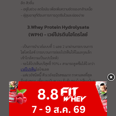
อืด สิวขึ้น
- อยู่ในช่วง ลดไขมัน เพื่อเพิ่มความชัดของกล้ามเนื้อ
- ผู้สูงอายุที่ต้องการการดูดซึมไวและย่อยง่าย
3.Whey Protein Hydrolysate
(WPH) - เวย์โปรตีนไฮโดรไลซ์
- เป็นการนำเวย์แบบที่ 1 และ 2 มาผ่านกระบวนการ
ไฮโดรไลซ์ (กระบวนการย่อยโปรตีนให้โมเลกุลเล็ก
เข้าใกล้ความเป็นเปปไทด์)
- จะได้โปรตีนบริสุทธิ์ 90%+ สามารถดูดซึมได้ไวกว่า
เวย์โปรตีน
ไอโซเลต
- แต่เวย์ชนิดนี้ ตัวเวย์จะมีรสขมมาก ราคาแพงที่สุด
อีกต่างหาก เพื่อแลกกับความเข้มข้นของโปรตีนเน้นๆ
เหมาะกับใคร?
- ผู้ที่ไม่ทานนมวัว หรือ ทานเวย์ทั้งตัว WPC, WPI แล้ว
ยังคงมีปัญหา
- ผู้ที่ต้องการการดูดซึมที่ไวและการย่อยที่ง่ายมากๆ