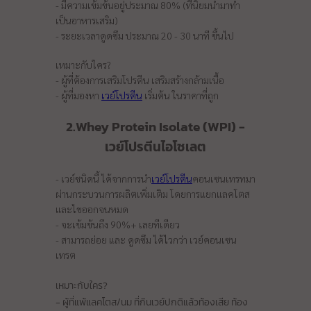
- มีความเข้มข้นอยู่ประมาณ 80% (ที่นิยมนำมาทำ
เป็นอาหารเสริม)
- ระยะเวลาดูดซึม ประมาณ 20 - 30 นาที ขึ้นไป
เหมาะกับใคร?
- ผู้ที่ต้องการเสริมโปรตีน เสริมสร้างกล้ามเนื้อ
- ผู้ที่มองหา
เวย์โปรตีน
เริ่มต้น ในราคาที่ถูก
2.Whey Protein Isolate (WPI) -
เวย์โปรตีนไอโซเลต
- เวย์ชนิดนี้ ได้จากการนำ
เวย์โปรตีน
คอนเซนเทรทมา
ผ่านกระบวนการผลิตเพิ่มเติม โดยการแยกแลคโตส
และไขออกจนหมด
- จะเข้มข้นถึง 90%+ เลยทีเดียว
- สามารถย่อย และ ดูดซึม ได้ไวกว่า เวย์คอนเซน
เทรต
เหมาะกับใคร?
- ผู้ที่แพ้แลคโตส/นม ที่กินเวย์ปกติแล้วท้องเสีย ท้อง