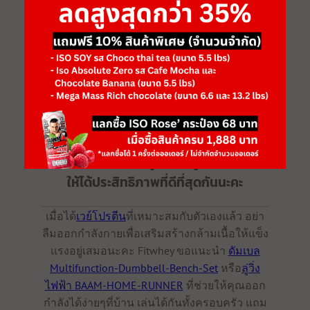
เช่น ผู้สูงอายุ หรือผู้ที่มีปัญหาระบบการย่อยอาหาร
ทำงานได้ไม่ค่อยดีนัก
- อยู่ในช่วง ลดไขมัน เพื่อเพิ่มความชัดของกล้ามเนื้อ
ทีนี้ ก็พอทราบแล้วใช่มั้ยคะ ว่า ’
เวย์
โปรตีน
’ (Whey Protein) แต่ละประเภท
เป็นอย่างไรกันบ้าง ว่าแต่...มีหลายชนิด
ขนาดนี้ ก็อย่าลืมเลือกที่เหมาะกับตัวเอง
ศึกษาวิธีการกินที่ถูกต้อง ถูกเวลา เพื่อ
ให้ได้ประสิทธิภาพที่ดีที่สุดกันนะคะ
เมื่อได้
เวย์โปรตีน
ที่เหมาะสมกับตัวเองแล้ว อย่า
ลืมออกกำลังกายเพื่อเสริมสร้างกล้ามเนื้อให้แข็ง
แรงอยู่เสมอนะคะ Fitwhey ขอแนะนำ
ดัมเบล
Multifunction-Dumbbell-Bench-Set
หรือ
ลู่วิ่ง
ไฟฟ้า BAAM-HOME-RUNNER
ที่ช่วยให้คุณออก
กำลังได้ง่ายๆที่บ้าน เล่นได้กันทั้งครอบครัว แถม