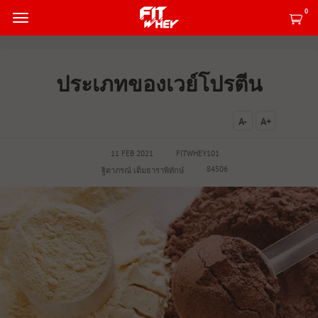
0
ประเภทของเวย์โปรตีน
A-
A+
11 FEB 2021
FITWHEY101
84506
ฐิตาภรณ์ เต็มธาราพิทักษ์