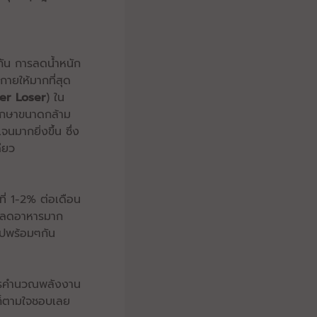
กัน การลดน้ำหนัก
กายให้มากที่สุด
er Loser
) ใน
รักษาขนาดกล้าม
จนมากยิ่งขึ้น ซึ่ง
ียว
ที่ 1-2% ต่อเดือน
ด้ลดอาหารมาก
ไปพร้อมๆกัน
ีการคำนวณพลังงาน
็ตามใจชอบเลย