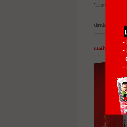
โปรแกรมWeight-t
ปราปต์ ปรมาภูติ
แนะนำสินค้าเพิ่มน้