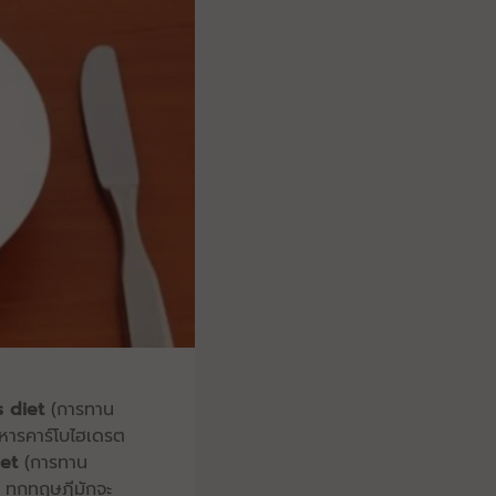
s diet
(การทาน
ารคาร์โบไฮเดรต
et
(การทาน
 ทุกทฤษฎีมักจะ