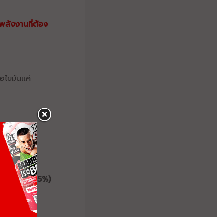
าพลังงานที่ต้อง
อไขมันแค่
)
 แล้วหาร 7
รี่
ละหารด้วย 0.5%)
carb diet
ยงพอ