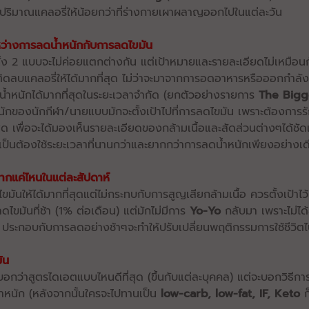
ดปริมาณแคลอรี่ให้น้อยกว่าที่ร่างกายเผาผลาญออกไปในแต่ละวัน
ว่างการลดน้ำหนักกับการลดไขมัน
ทั้ง 2 แบบจะไม่ค่อยแตกต่างกัน แต่เป้าหมายและรายละเอียดไม่เหมือน
รติดลบแคลอรี่ให้ได้มากที่สุด ไม่ว่าจะมาจากการอดอาหารหรือออกกำลัง
น้ำหนักได้มากที่สุดในระยะเวลาจำกัด (ยกตัวอย่างรายการ
The Bigg
นักของนักกีฬา/นายแบบมักจะตั้งเป้าไปที่การลดไขมัน เพราะต้องการ
ที่สุด เพื่อจะได้มองเห็นรายละเอียดของกล้ามเนื้อและสัดส่วนต่างๆได้ชัดเ
เป็นต้องใช้ระยะเวลาที่นานกว่าและยากกว่าการลดน้ำหนักเพียงอย่างเด
ากแค่ไหนในแต่ละสัปดาห์
มันให้ได้มากที่สุดแต่ไม่กระทบกับการสูญเสียกล้ามเนื้อ ควรตั้งเป้าไว้
ดไขมันที่ช้า (1% ต่อเดือน) แต่มักไม่มีการ
Yo-Yo
กลับมา เพราะไม่ไ
ป ประกอบกับการลดอย่างช้าๆจะทำให้ปรับเปลี่ยนพฤติกรรมการใช้ชีวิต
ัน
้บอกว่าสูตรไดเอตแบบไหนดีที่สุด (ขึ้นกับแต่ละบุคคล) แต่จะบอกวิธ
น้ำหนัก (หลังจากนั้นใครจะไปทานเป็น
low-carb, low-fat, IF, Keto
ก