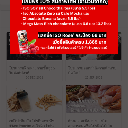
Popular
/
Recent
โปรแกรมฝึกเพาะกายขั้นสูง 5
โปรแกรมออกกำลังกายสำหรับ
วันต่อสัปดาห์
มือใหม่
20 DEC 2022
23 SEP 2022
เวย์โปรตีน กับ โปรตีนจากพืช
ล้างความเชื่อ-ร่างกายไม่
(Plant Protein) อะไรดีกว่ากัน
สามารถดูดซึมโปรตีนได้เกิน