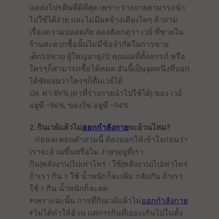
แหล่งโปรตีนที่ดีที่สุด เพราะร่างกายสามารถนำ
ไปใช้ได้ง่าย และไม่มีผลข้างเคียงใดๆ ถ้าถาม
เรื่องความปลอดภัย ลองสังเกตุว่า เวย์ ที่ขายใน
ร้านสะดวกซื้อนั้นไม่มีข้อจำกัดในการขาย
เด็ก10ขวบ ผู้ใหญ่อายุ70 คุณแม่ที่ตั้งครรภ์ หรือ
ใครๆก็สามารถซื้อได้หมด อันนี้เป็นจุดหนึ่งที่บอก
ได้ชัดเจนว่าใครๆก็ดื่มเวย์ได้
ปล. ค่า BV% (ค่าที่ร่างกายนำไปใช้ได้) ของ เวย์
อยู่ที่ ~96%, ของไข่ อยู่ที่ ~94%
2. กินเวย์แล้วไม่
ออกกำลังกาย
จะอ้วนไหม?
ก่อนจะตอบคำถามนี้ ต้องบอกให้เข้าใจก่อนว่า
เราจะอ้วนขึ้นหรือไม่ ง่ายๆอยู่ที่เรา
กิน(พลังงาน)ไปเท่าไหร่ : ใช้(พลังงาน)ไปเท่าไหร่
ถ้าเรา กิน > ใช้ น้ำหนักก็จะเพิ่ม กลับกัน ถ้าเรา
ใช้ > กิน น้ำหนักก็จะลด
#เพราะฉะนั้น การที่กินเวย์แล้วไม่
ออกกำลังกาย
#ไม่ได้ทำให้อ้วน แต่การกินที่เยอะเกินไปในทั้ง