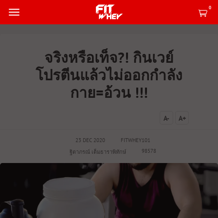
0
จริงหรือเท็จ?! กินเวย์
โปรตีนแล้วไม่ออกกำลัง
กาย=อ้วน !!!
A-
A+
23 DEC 2020
FITWHEY101
98578
ฐิตาภรณ์ เต็มธาราพิทักษ์