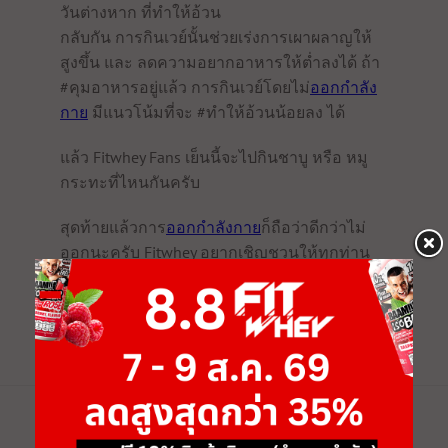
วันต่างหาก ที่ทำให้อ้วน
กลับกัน การกินเวย์นั้นช่วยเร่งการเผาผลาญให้
สูงขึ้น และ ลดความอยากอาหารให้ต่ำลงได้ ถ้า
#คุมอาหารอยู่แล้ว การกินเวย์โดยไม่
ออกกำลัง
กาย
มีแนวโน้มที่จะ #ทำให้อ้วนน้อยลง ได้
แล้ว Fitwhey Fans เย็นนี้จะไปกินชาบู หรือ หมู
กระทะที่ไหนกันครับ
สุดท้ายแล้วการ
ออกกำลังกาย
ก็ถือว่าดีกว่าไม่
ออกนะครับ Fitwhey อยากเชิญชวนให้ทุกท่าน
ออกกำลังกาย
ง่าย ๆ ที่บ้านด้วย
ดัมเบล
Multifunction-Dumbbell-Bench-Set
หรือ
ลู่วิ่ง
ไฟฟ้า
BAAM-HOME-RUNNER
เพื่อกล้ามเนื้อที่
กระชับและเเข็งแรง