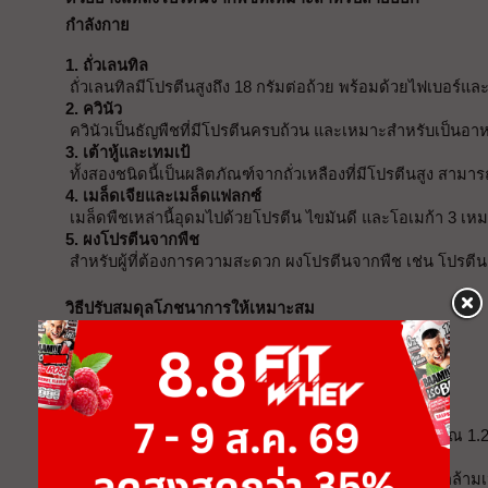
กำลังกาย
1. ถั่วเลนทิล
ถั่วเลนทิลมีโปรตีนสูงถึง 18 กรัมต่อถ้วย พร้อมด้วยไฟเบอร์
2. ควินัว
ควินัวเป็นธัญพืชที่มีโปรตีนครบถ้วน และเหมาะสำหรับเป็น
3. เต้าหู้และเทมเป้
ทั้งสองชนิดนี้เป็นผลิตภัณฑ์จากถั่วเหลืองที่มีโปรตีนสูง สา
4. เมล็ดเจียและเมล็ดแฟลกซ์
เมล็ดพืชเหล่านี้อุดมไปด้วยโปรตีน ไขมันดี และโอเมก้า 3 เหม
5. ผงโปรตีนจากพืช
สำหรับผู้ที่ต้องการความสะดวก ผงโปรตีนจากพืช เช่น โปรตีนถ
วิธีปรับสมดุลโภชนาการให้เหมาะสม
การบริโภคโปรตีนจากพืชให้ได้ผลสูงสุดสำหรับการ
เสริมสร้างกล้ามเนื้อ ควรปฏิบัติตามคำแนะนำดังนี้:
1. คำนวณปริมาณโปรตีนที่ต้องการ
โดยทั่วไป ผู้ที่ออกกำลังกายหนักควรได้รับโปรตีนประมาณ 1.2
2. กระจายโปรตีนในทุกมื้ออาหาร
การบริโภคโปรตีนในทุกมื้ออาหารช่วยกระตุ้นการสร้างกล้าม