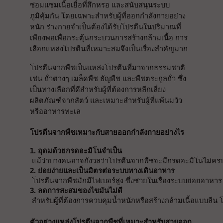
ซ่อมแซมเนื้อเยื่อที่สึกหรอ และสนับสนุนระบบ
ภูมิคุ้มกัน โดยเฉพาะสำหรับผู้ที่ออกกำลังกายอย่าง
หนัก ร่างกายจำเป็นต้องได้รับโปรตีนในปริมาณที่
เพียงพอเพื่อกระตุ้นกระบวนการสร้างกล้ามเนื้อ การ
เลือกแหล่งโปรตีนที่เหมาะสมจึงเป็นเรื่องสำคัญมาก
โปรตีนจากพืชเป็นแหล่งโปรตีนที่มาจากธรรมชาติ
เช่น ถั่วต่างๆ เมล็ดพืช ธัญพืช และพืชตระกูลถั่ว ซึ่ง
เป็นทางเลือกที่ดีสำหรับผู้ที่ต้องการหลีกเลี่ยง
ผลิตภัณฑ์จากสัตว์ และเหมาะสำหรับผู้ที่แพ้นมวัว
หรืออาหารทะเล
โปรตีนจากพืชเหมาะกับสายออกกำลังกายอย่างไร
1. อุดมด้วยกรดอะมิโนจำเป็น
แม้ว่าบางคนอาจกังวลว่าโปรตีนจากพืชจะมีกรดอะมิโนไม่ครบถ้
2. ย่อยง่ายและเป็นมิตรต่อระบบทางเดินอาหาร
โปรตีนจากพืชมักมีไฟเบอร์สูง ซึ่งช่วยในเรื่องระบบย่อย
3. ลดการสะสมของไขมันไม่ดี
สำหรับผู้ที่ต้องการควบคุมน้ำหนักหรือสร้างกล้ามเนื้อแบบลีน 
ตัวอย่างแหล่งโปรตีนจากพืชที่เหมาะสำหรับสายออก