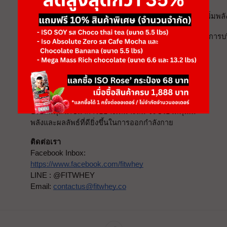
3. เสริมด้วยคาร์โบไฮเดรตที่ดี
คาร์โบไฮเดรตเชิงซ้อน เช่น ข้าวกล้องและมันเทศ ช่วยเพิ่ม
4. ใส่ใจวิตามินและแร่ธาตุ
เพื่อให้ร่างกายสามารถใช้ประโยชน์จากโปรตีนได้เต็มที่ การบ
โปรตีนจากพืช
ไม่ได้เป็นเพียงทางเลือกสำหรับผู้ที่กิน
มังสวิรัติ แต่ยังเป็นแหล่งโปรตีนที่ดีสำหรับสายออก
กำลังกายทุกคน ด้วยคุณสมบัติที่ช่วยเสริมสร้างกล้าม
เนื้อ ซ่อมแซมเนื้อเยื่อ และส่งเสริมสุขภาพโดยรวม
การเลือกบริโภคโปรตีนจากพืชอย่างหลากหลายและ
ปรับสมดุลโภชนาการอย่างเหมาะสม จะช่วยให้คุณมี
พลังและผลลัพธ์ที่ดียิ่งขึ้นในการออกกำลังกาย
ติดต่อเรา
Facebook Inbox:
https://www.facebook.com/fitwhey
LINE : @FITWHEY
Email:
contactus@fitwhey.co