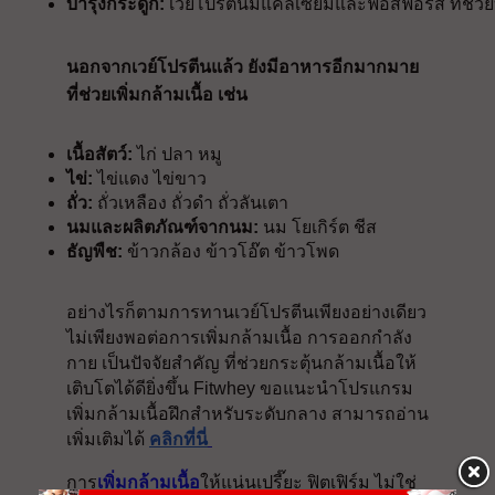
บำรุงกระดูก: 
เวย์โปรตีนมีแคลเซียมและฟอสฟอรัส ที่ช่วย
นอกจากเวย์โปรตีนแล้ว ยังมีอาหารอีกมากมาย
ที่ช่วยเพิ่มกล้ามเนื้อ เช่น
เนื้อสัตว์:
 ไก่ ปลา หมู
ไข่:
 ไข่แดง ไข่ขาว
ถั่ว:
 ถั่วเหลือง ถั่วดำ ถั่วลันเตา
นมและผลิตภัณฑ์จากนม:
 นม โยเกิร์ต ชีส
ธัญพืช:
 ข้าวกล้อง ข้าวโอ๊ต ข้าวโพด
อย่างไรก็ตามการทานเวย์โปรตีนเพียงอย่างเดียว
ไม่เพียงพอต่อการเพิ่มกล้ามเนื้อ การออกกำลัง
กาย เป็นปัจจัยสำคัญ ที่ช่วยกระตุ้นกล้ามเนื้อให้
เติบโตได้ดียิ่งขึ้น Fitwhey ขอแนะนำโปรแกรม
เพิ่มกล้ามเนื้อฝึกสำหรับระดับกลาง สามารถอ่าน
เพิ่มเติมได้
คลิกที่นี่
การ
เพิ่มกล้ามเนื้อ
ให้แน่นเปรี๊ยะ ฟิตเฟิร์ม ไม่ใช่