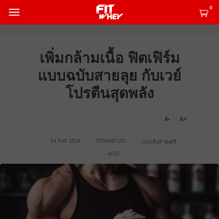
0
เพิ่มกล้ามเนื้อ ฟิตเฟิร์ม
แบบฉบับสายลุย กับเวย์
โปรตีนสุดพลัง
A-
A+
14 MAY 2024
FITWHEY101
กนกสิงห์ ชมศรี
4830