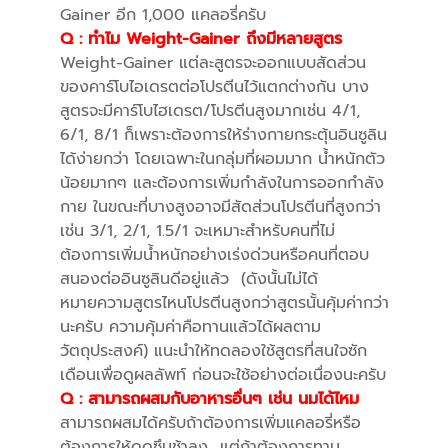
Gainer อีก 1,000 แคลอรี่ครับ
Q :
ทำไม Weight-Gainer ถึงมีหลายสูตร
Weight-Gainer แต่ละสูตรจะออกแบบสัดส่วน
ของคาร์โบไอเดรตต่อโปรตีนไว้แตกต่างกัน บาง
สูตรจะมีคาร์โบไฮเดรต/โปรตีนสูงมากเช่น 4/1,
6/1, 8/1 ก็เพราะต้องการให้ร่างกายกระตุ้นอินซูลิน
ได้ง่ายกว่า โดยเฉพาะในกลุ่มที่ผอมมาก น้ำหนักตัว
น้อยมากๆ และต้องการเพิ่มกำลังในการออกกำลัง
กาย ในขณะที่บางสูงอาจมีสัดส่วนโปรตีนที่สูงกว่า
เช่น 3/1, 2/1, 1.5/1 จะเหมาะสำหรับคนที่ไม่
ต้องการเพิ่มน้ำหนักอย่างเร่งด่วนหรือคนที่ตอบ
สนองต่ออินซูลินดีอยู่แล้ว (ดังนั้นไม่ได้
หมายความสูตรไหนโปรตีนสูงกว่าสูตรนั้นคุ้มค่ากว่า
นะครับ ความคุ้มค่าคือทานแล้วได้ผลตาม
วัตถุประสงค์) แนะนำให้ทดลองใช้สูตรที่สนใจซัก
เดือนเพื่อดูผลลัพท์ ก่อนจะใช้อย่างต่อเนื่องนะครับ
Q :
สามารถผสมกับอาหารอื่นๆ เช่น นมได้ไหม
สามารถผสมได้ครับถ้าต้องการเพิ่มแคลอรี่หรือ
ต้องการให้ดูดซึมช้าลง แต่ถ้าต้องการทาน