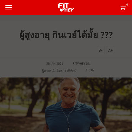
0
ผู้สูงอายุ กินเวย์ได้มั้ย ???
A-
A+
20 JAN 2021
FITWHEY101
18187
ฐิตาภรณ์ เต็มธาราพิทักษ์