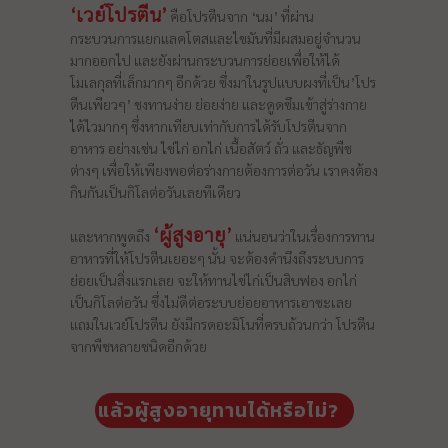
‘เวย์โปรตีน’
คือโปรตีนจาก ‘นม’ ที่ผ่าน
กระบวนการแยกแลคโตสและไขมันที่มีผสมอยู่จำนวน
มากออกไป และยังผ่านกระบวนการย่อยเพื่อให้ได้
โมเลกุลที่เล็กมากๆ อีกด้วย ซึ่งมาในรูปแบบผงที่เป็น’โปร
ตีนเพียวๆ’ ชงทานง่าย ย่อยง่าย และดูดซึมเข้าสู่ร่างกาย
ได้ไวมากๆ ซึ่งหากเทียบเท่ากับการได้รับโปรตีนจาก
อาหาร อย่างเช่น ไข่ไก่ อกไก่ เนื้อสัตว์ ถั่ว และธัญพืช
ต่างๆ เพื่อให้เพียงพอต่อร่างกายต้องการต่อวัน เราคงต้อง
กินกันเป็นกิโลต่อวันเลยทีเดียว
‘ผู้สูงอายุ’
และหากพูดถึง
แน่นอนว่าในเรื่องการทาน
อาหารที่ให้โปรตีนเยอะๆ นั้น จะต้องคำนึงถึงระบบการ
ย่อยเป็นสิ่งแรกเลย จะให้ทานไข่ไก่เป็นสิบฟอง อกไก่
เป็นกิโลต่อวัน ซึ่งไม่ดีต่อระบบย่อยอาหารเอาซะเลย
แถมในเวย์โปรตีน ยังมีกรดอะมิโนที่ครบถ้วนกว่า โปรตีน
จากพืชหลายชนิดอีกด้วย
แล้วผู้สูงอายุทานได้หรือไม่?