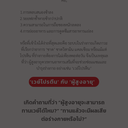
คือ;
1.การตอบสนองช้าลง
2.รอยฟกช้ำหายช้ากว่าปกติ
3.ความสามารถในการถือของหนักลดลง
4.การย่อยอาหาร และการดูดซึมสารอาหารแย่ลง
หรือที่เข้าใจได้ง่ายที่สุดเลยคือ ระบบในร่างกายเกิดภาวะ
ที่เรียกว่าอาการ ‘ขาด’ ขาดวิตามิน แคลเชียม หรือแม้แต่
โปรตีน ที่ร่างกายต้องการไม่เพียงพอต่อวัน จึงเป็นเหตุผล
ที่ว่า ผู้สูงอายุควรทานอาหารเสริมที่จะช่วยซ่อมแซมและ
บำรุงร่างกาย อย่างเช่น ‘เวย์โปรตีน’
‘เวย์โปรตีน’ กับ ‘ผู้สูงอายุ’
เกิดคำถามที่ว่า “ผู้สูงอายุจะสามารถ
ทานเวย์ได้ไหม?” “ทานแล้วจะมีผลเสีย
ต่อร่างกายหรือไม่?”