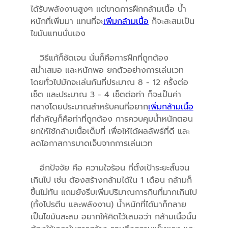
ได้รับพลังงานสูงๆ แต่ขาดการฝึกกล้ามเนื้อ น้ำ
หนักที่เพิ่มมา แทนที่จะ
เพิ่มกล้ามเนื้อ
ก็จะสะสมเป็น
ไขมันแทนนั่นเอง
วิธีแก้ก็ชัดเจน นั่นก็คือการฝึกที่ถูกต้อง
สม่ำเสมอ และหนักพอ ยกตัวอย่างการเล่นเวท
โดยทั่วไปมักจะเล่นกันที่ประมาณ 8 - 12 ครั้งต่อ
เซ็ต และประมาณ 3 - 4 เซ็ตต่อท่า ก็จะเป็นค่า
กลางโดยประมาณสำหรับคนที่อยาก
เพิ่มกล้ามเนื้อ
ที่สำคัญก็คือท่าที่ถูกต้อง การควบคุมน้ำหนักตอน
ยกให้ใช้กล้ามเนื้อเต็มที่ เพื่อให้ได้ผลลัพธ์ที่ดี และ
ลดโอกาสการบาดเจ็บจากการเล่นเวท
อีกปัจจัย คือ ความใจร้อน ที่ตั้งเป้าระยะสั้นจน
เกินไป เช่น ต้องสร้างกล้ามได้ใน 1 เดือน กล้ามก็
ขึ้นไม่ทัน แถมยังรีบเพิ่มปริมาณการกินที่มากเกินไป
(ทั้งโปรตีน และพลังงาน) น้ำหนักที่ได้มาก็กลาย
เป็นไขมันสะสม อยากให้คิดไว้เสมอว่า กล้ามเนื้อนั้น