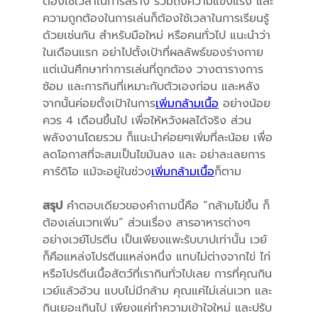
ต้องใช้เวลาในการสร้าง รวมถึงความแข็งแรง และ
ความถูกต้องในการเล่นก็ต้องใช้เวลาในการเรียนรู้
ด้วยเช่นกัน สำหรับมือใหม่ หรือคนทั่วไป แนะนำว่า
ในเดือนแรก อย่าไปตั้งเป้าที่ผลลัพธ์ของร่างกาย
แต่เน้นศึกษาท่าการเล่นที่ถูกต้อง วางตารางการ
ซ้อม และการกินที่เหมาะกับตัวเองก่อน และหลัง
จากนั้นค่อยตั้งเป้าในการ
เพิ่มกล้ามเนื้อ
อย่างน้อย
ควร 4 เดือนขึ้นไป เพื่อให้หวังผลได้จริง ส่วน
พลังงานโดยรวม ก็แนะนำค่อยๆเพิ่มที่ละน้อย เพื่อ
ลดโอกาสที่จะสมเป็นไขมันลง และ อย่าละเลยการ
คาร์ดิโอ แม้จะอยู่ในช่วง
เพิ่มกล้ามเนื้อ
ก็ตาม
สรุป
คำตอบเดียวของคำถามนี้คือ “กล้ามไม่ขึ้น ก็
ต้องเล่นเวทเพิ่ม” ส่วนเรื่อง สารอาหารต่างๆ
อย่างเวย์โปรตีน เป็นเพียงแพะรับบาปเท่านั้น เวย์
ก็คือแหล่งโปรตีนแหล่งหนึ่ง แทบไม่ต่างจากไข่ ไก่
หรือโปรตีนเนื้อสัตว์ที่เรากินทั่วไปเลย การที่คุณกิน
เวย์แล้วอ้วน แบบไม่มีกล้าม คุณแค่ไม่เล่นเวท และ
กินเยอะเกินไป เพียงแค่ทำความเข้าใจใหม่ และปรับ