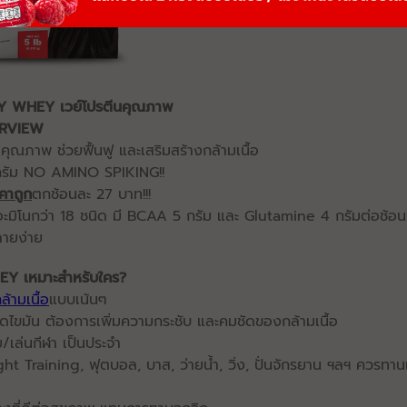
 WHEY เวย์โปรตีนคุณภาพ
RVIEW
ณภาพ ช่วยฟื้นฟู และเสริมสร้างกล้ามเนื้อ​​
กรัม
NO AMINO SPIKING!!​
คาถูก
ตกช้อนละ 27 บาท!!!​
ะมิโนกว่า 18 ชนิด มี BCAA 5 กรัม และ Glutamine 4 กรัมต่อช้อน​
ลายง่าย
HEY
เหมาะสำหรับใคร?
กล้ามเนื้อ
แบบเน้นๆ​
ลดไขมัน ต้องการเพิ่มความกระชับ และคมชัดของกล้ามเนื้อ​
ย/เล่นกีฬา เป็นประจำ
ight Training, ฟุตบอล, บาส, ว่ายน้ำ, วิ่ง, ปั่นจักรยาน ฯลฯ ควรทาน