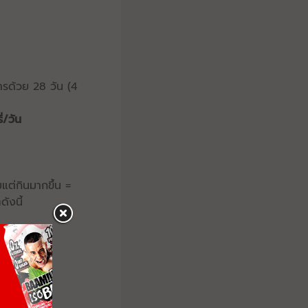
รด้วย 28 วัน (4
่/วัน
แต่กินมากขึ้น =
ดังนี้
อ 5 วัน
ป็น 20-30
ๆทุกครั้ง
เช่น
time-