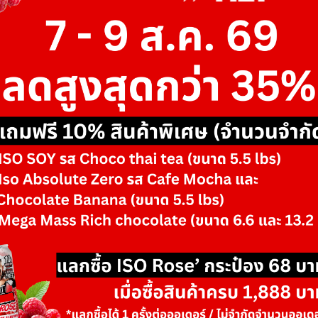
tension, drop-sets, rest-pause, pre-exhurt superset…
ว่า เมื่อเราฝึกหนักขึ้นก็ควรให้ความสำคัญกับเรื่องการพักผ่อนนอนหลั
ัดผลด้วยการวัดไขมัน ถ่ายรูป หรือวัดด้วยเทป เพื่อดูการพัฒนาการ
ล้ามเนื้อ
ที่คุ้มที่สุด