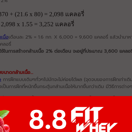
ะ 2%
370 + (21.6 x 80) = 2,098 แคลอรี่
 2,098 x 1.55 = 3,252 แคลอรี่
เนื้อ
เดือนละ 2% = 1.6 กก. X 6,000 = 9,600 แคลอรี่ แล้วนำมาหา
คลอรี่
่ใช้ในการสร้างกล้ามเนื้อ 2% ต่อเดือน จะอยู่ที่ประมาณ 3,600 แคลอรี
ิ่มขนาดกล้ามเนื้อ…
อ
การฝึกแบบเดิมๆทั่วๆไปมักจะไม่ค่อยได้ผล (จุดจบของการฝึกเท่าเดิม
็นการฝึกที่หนักขึ้นกระตุ้นกล้ามเนื้อให้มากขึ้นกว่าเดิม มีวิธีการต่างๆ
พิ่มวันฝึกให้มากขึ้น ถ้าเคยฝึกสัปดาห์ละ 3 วัน ก็ลองมาฝึกเป็น 4 หรื
เพิ่มเซตในแต่ละมัดกล้ามเนื้อให้มากขึ้น เช่น จาก 10-15 เซต ก็ลองเ
พยายามฝึกจนหมดแรง เพิ่มความหนักขึ้นหรือเพิ่มจำนวนครั้งขึ้นเรื่อย
.
ใช้เทคนิคต่างๆ
(Advance Technique)
มาเสริมการฝึกให้หนักขึ้น 