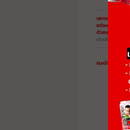
under-
นอกจากนี้อย่าลืม
แต่ละเดือนก็ควรว
ด้วยนะครับ
ปราปต์ ปรมาภูติ
แนะนำสินค้า
เพิ่มก