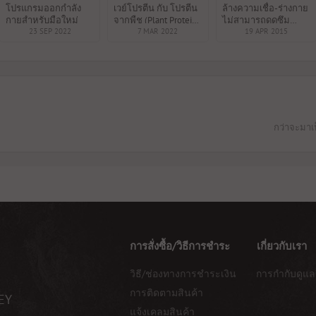
โปรแกรมออกกำลัง
เวย์โปรตีน กับ โปรตีน
ล้างความเชื่อ-ร่างกาย
กายสำหรับมือใหม่
จากพืช (Plant Protein)
ไม่สามารถดูดซึม
23 SEP 2022
อะไรดีกว่ากัน
7 MAR 2022
โปรตีนได้เกิน 30กรัม
19 APR 2015
ต่อมื้อ
กว่าจะมาเป
การสั่งซื้อ/วิธีการชำระ
เกี่ยวกับเรา
วิธี/ช่องทางการชำระเงิน
การกำกับดูแล
การติดตามสินค้า
EY
แจ้งเคลมสินค้า