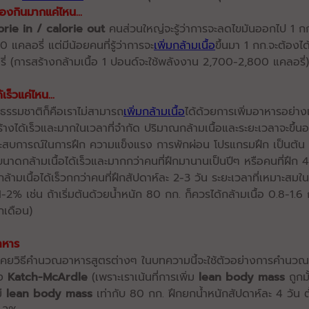
้องกินมากแค่ไหน...
orie in / calorie out
คนส่วนใหญ่จะรู้ว่าการจะลดไขมันออกไป 1 กก
แคลอรี่ แต่มีน้อยคนที่รู้ว่าการจะ
เพิ่มกล้ามเนื้อ
ขึ้นมา 1 กก.จะต้องได
ี่ (การสร้างกล้ามเนื้อ 1 ปอนด์จะใช้พลังงาน 2,700-2,800 แคลอรี่)
้เร็วแค่ไหน...
ธรรมชาติก็คือเราไม่สามารถ
เพิ่มกล้ามเนื้อ
ได้ด้วยการเพิ่มอาหารอย่าง
ร้างได้เร็วและมากในเวลาที่จำกัด ปริมาณกล้ามเนื้อและระยะเวลาจะขึ้นอย
ะสบการณ์ในการฝึก ความแข็งแรง การพักผ่อน โปรแกรมฝึก เป็นต้น เช่
ขนาดกล้ามเนื้อได้เร็วและมากกว่าคนที่ฝึกมานานเป็นปีๆ หรือคนที่ฝึก 
้ามเนื้อได้เร็วกกว่าคนที่ฝึกสัปดาห์ละ 2-3 วัน ระยะเวลาที่เหมาะสมใ
1-2% เช่น ถ้าเริ่มต้นด้วยน้ำหนัก 80 กก. ก็ควรได้กล้ามเนื้อ 0.8-1.6
ุกเดือน)
าหาร
คยวิธีคำนวณอาหารสูตรต่างๆ ในบทความนี้จะใช้ตัวอย่างการคำนวณ
อง
Katch-McArdle
(เพราะเราเน้นที่การเพิ่ม
lean body mass
ถูกมั
มี
lean body mass
เท่ากับ 80 กก. ฝึกยกน้ำหนักสัปดาห์ละ 4 วัน ต