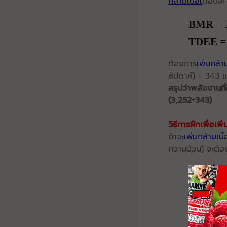
กล้ามเนื้อเ
ดือนล
BMR
 = 
TDEE
 =
ต้องการ
เพิ่มกล้าม
สัปดาห์) = 343 แ
สรุปว่าพลังงานที
(3,252+343)
วิธีการฝึกเพื่อเพ
ถ้าจะ
เพิ่มกล้ามเนื้
ความอ้วน) จะต้องเป
วิธีที่ 1.
เ
วิ
ธีที่ 2.
เซต
วิธีที่ 3.
วิธีที่ 4