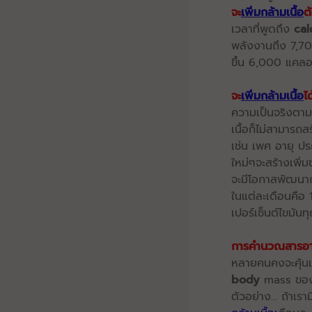
จะ
เพิ่มกล้ามเนื้อ
ต
เวลาที่พูดถึง
cal
พลังงานถึง 7,700 
ขึ้น 6,000 แคลอร
จะ
เพิ่มกล้ามเนื้อ
ได
ความเป็นจริงตาม
เนื้อก็ไม่สามารถส
เช่น เพศ อายุ ปร
ใหม่ๆจะสร้างเพิ่ม
จะมีโอกาสพัฒนากล
ในแต่ละเดือนคือ 
เปอร์เซ็นต์ไขมันท
การคำนวณสารอ
หลายคนคงจะคุ้นเ
body
mass ข
ตัวอย่าง... ถ้าเรา