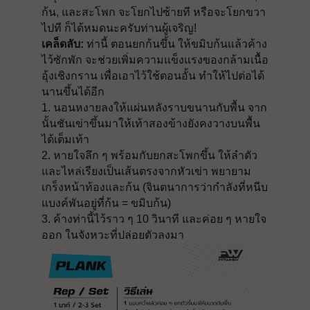
ก้น, และสะโพก จะโยกไปซ้ายที หรือจะโยกขวา
ไปที ก็ได้หมดนะครับท่านผู้เจริญ!
เคล็ดลับ:
ท่านี้ ตอนยกก้นขึ้น ให้ขมิบก้นแล้วค้าง
ไว้ซักพัก จะช่วยเพิ่มความแข็งแรงของกล้ามเนื้อ
อุ้งเชิงกราน เพื่อเอาไว้ใช้ตอนอั้น ทำให้ไปต่อได้
นานขึ้นได้อีก
1. นอนหงายลงให้แผ่นหลังราบขนานกับพื้น จาก
นั้นชันเข่าขึ้นมาให้เท้าสองข้างยังคงวางบนพื้น
ได้เต็มเท้า
2. หายใจลึก ๆ พร้อมกับยกสะโพกขึ้น ให้ลำตัว
และไหล่เรียงเป็นเส้นตรงจากหัวเข่า พยายาม
เกร็งหน้าท้องและก้น (จินตนาการว่ากำลังที่หนีบ
แบงค์พันอยู่ที่ก้น = ขมิบก้น)
3. ค้างท่านี้ไว้ราว ๆ 10 วินาที และค่อย ๆ หายใจ
ออก ในจังหวะที่ปล่อยตัวลงมา