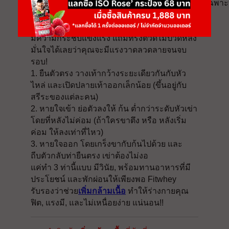
3. Squat
 (10-15 ครั้ง / 2-3 เซ็ท): แรงดีไม่มีตก โดยเฉพาะ
เพราะการทำ Squat จะช่วยสร้างกล้ามเนื้อ
บริเวณช่วงล่างอย่างต้นขา, ก้น, และสะโพก ให้
มีความกระชับแข็งแรง แถมทรงตัวดีไม่ปวดหลัง
มั่นใจได้เลยว่าคุณจะมีแรงวาดลวดลายจนจบ
รอบ!
1. ยืนตัวตรง วางเท้ากว้างระยะเดียวกันกับหัว
ไหล่ และเปิดปลายเท้าออกเล็กน้อย (ขึ้นอยู่กับ
สรีระของแต่ละคน)
2. หายใจเข้า ย่อตัวลงให้ ก้น ต่ำกว่าระดับหัวเข่า
โดยที่หลังไม่ค่อม (ถ้าใครขาตึง หรือ หลังเริ่ม
ค่อม ให้ลงเท่าที่ไหว)
3. หายใจออก โดยเกร็งขากับก้นไปด้วย และ
ถีบตัวกลับท่ายืนตรง เข่าต้องไม่งอ
แค่ทำ 3 ท่านี้แบบ มีวินัย, พร้อมทานอาหารที่มี
ประโยชน์ และพักผ่อนให้เพียงพอ Fitwhey
รับรองว่าช่วย
เพิ่มกล้ามเนื้อ
ทำให้ร่างกายคุณ
ฟิต, แรงมี, และไม่เหนื่อยง่าย แน่นอน!!