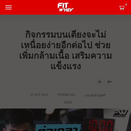
0
กิจกรรมบนเตียงจะไม่
เหนื่อยง่ายอีกต่อไป ช่วย
เพิ่มกล้ามเนื้อ เสริมความ
แข็งแรง
A-
A+
25 OCT 2023
FITWHEY101
กนกสิงห์ ชมศรี
58833