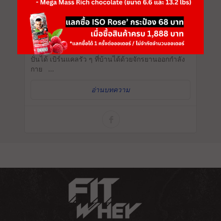
คาดิโอปั่นจักรยานออกกำลังกายให้หุ่นสวย อยู่บ้านก็
ปั่นได้ เบิร์นแคลรัว ๆ ที่บ้านได้ด้วยจักรยานออกกำลัง
กาย ...
อ่านบทความ