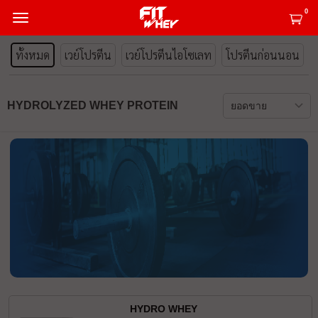
0
ทั้งหมด
เวย์โปรตีน
เวย์โปรตีนไอโซเลท
โปรตีนก่อนนอน
HYDROLYZED WHEY PROTEIN
HYDRO WHEY