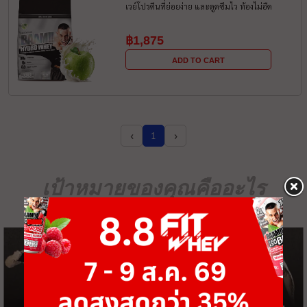
เวย์โปรตีนที่ย่อยง่าย และดูดซึมไว ท้องไม่อืด
฿1,875
ADD TO CART
‹
›
1
เป้าหมายของคุณคืออะไร