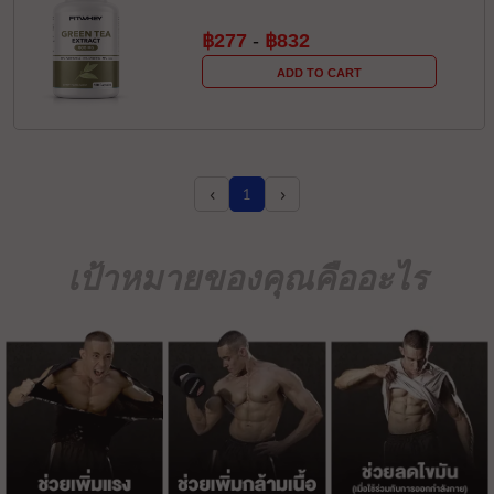
฿277
-
฿832
ADD TO CART
‹
›
1
เป้าหมายของคุณคืออะไร