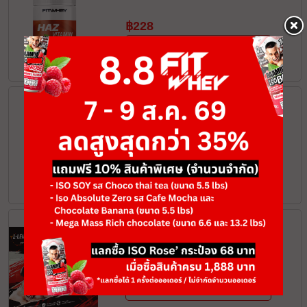
฿228
ADD TO CART
Pine Bark Extract + Citrus
สารสกัดเปลือกสน+ส้มสีแดง
฿305
ADD TO CART
L-LEUCINE 5000
฿868
ADD TO CART