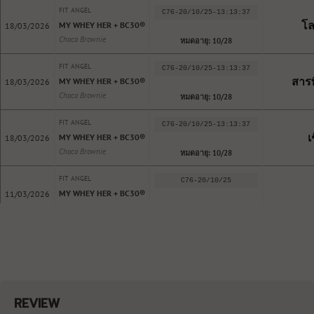
FIT ANGEL
C76-20/10/25-13:13:37
โล
MY WHEY HER + BC30®️
18/03/2026
Choco Brownie
หมดอายุ: 10/28
FIT ANGEL
C76-20/10/25-13:13:37
สารพ
MY WHEY HER + BC30®️
18/03/2026
Choco Brownie
หมดอายุ: 10/28
FIT ANGEL
C76-20/10/25-13:13:37
เ
MY WHEY HER + BC30®️
18/03/2026
Choco Brownie
หมดอายุ: 10/28
FIT ANGEL
C76-20/10/25
MY WHEY HER + BC30®️
11/03/2026
Choco Brownie
หมดอายุ: 10/28
FIT ANGEL
LAB300925
MY WHEY HER + BC30®️
07/10/2025
Caramel Macchiato
หมดอายุ: 09/28
FIT ANGEL
AR-25-VS-017285-01
REVIEW
Probiotic
MY WHEY HER + BC30®️
29/07/2025