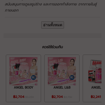
สนับสนุนการดูแลรูปร่าง และการออกกำลังกาย จากภายในสู่
ภายนอก
อ่านทั้งหมด
ควรใช้ร่วมกับ
ANGEL BODY
ANGEL L&B
ANGEL 2
฿2,704
฿2,704
฿2,241
฿3,250
฿3,750
฿3