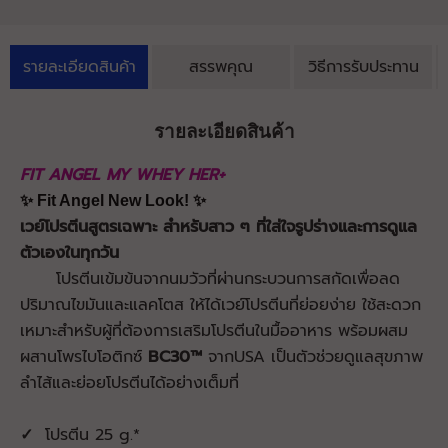
รายละเอียดสินค้า
สรรพคุณ
วิธีการรับประทาน
รายละเอียดสินค้า
FIT ANGEL MY WHEY HER+
✨ Fit Angel New Look! ✨
เวย์โปรตีนสูตรเฉพาะ สำหรับสาว ๆ ที่ใส่ใจรูปร่างและการดูแล
ตัวเองในทุกวัน
โปรตีนเข้มข้นจากนมวัวที่ผ่านกระบวนการสกัดเพื่อลด
ปริมาณไขมันและแลคโตส ให้ได้เวย์โปรตีนที่ย่อยง่าย ใช้สะดวก
เหมาะสำหรับผู้ที่ต้องการเสริมโปรตีนในมื้ออาหาร พร้อมผสม
ผสานโพรไบโอติกซ์
BC30™
จากUSA เป็นตัวช่วยดูแลสุขภาพ
ลำไส้และย่อยโปรตีนได้อย่างเต็มที่
✓
โปรตีน 25 g.*