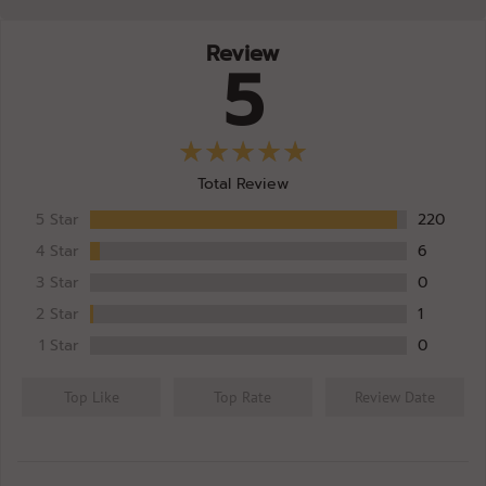
Caramel Macchiato
หมดอายุ: 07/28
Review
FIT ANGEL
AR-25-VS-017286-01
5
Probiotic
MY WHEY HER + BC30®️
29/07/2025
Choco Brownie
หมดอายุ: 07/28
FIT ANGEL
LAB060325
ตะกั
MY WHEY HER + BC30®️
20/03/2025
Total Review
Choco Brownie
หมดอายุ: 03/28
5 Star
220
FIT ANGEL
LAB060325
เ
MY WHEY HER + BC30®️
4 Star
6
20/03/2025
Choco Brownie
หมดอายุ: 03/28
3 Star
0
2 Star
1
FIT ANGEL
LAB060325
โล
MY WHEY HER + BC30®️
20/03/2025
1 Star
0
Choco Brownie
หมดอายุ: 03/28
Top Like
Top Rate
Review Date
FIT ANGEL
LAB060325
สารพ
MY WHEY HER + BC30®️
20/03/2025
Choco Brownie
หมดอายุ: 03/28
FIT ANGEL