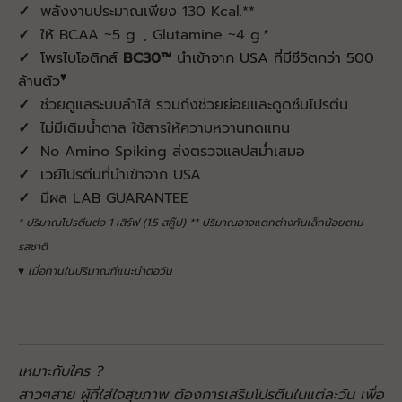
✓
พลังงานประมาณเพียง 130 Kcal.**
✓
ให้ BCAA ~5 g. , Glutamine ~4 g.*
✓
โพรไบโอติกส์
BC30™
นำเข้าจาก USA ที่มีชีวิตกว่า 500
♥
ล้านตัว
✓
ช่วยดูแลระบบลำไส้ รวมถึงช่วยย่อยและดูดซึมโปรตีน
✓
ไม่มีเติมน้ำตาล ใช้สารให้ความหวานทดแทน
✓
No Amino Spiking ส่งตรวจแลปสม่ำเสมอ
✓
เวย์โปรตีนที่นำเข้าจาก USA
✓
มีผล LAB GUARANTEE
* ปริมาณโปรตีนต่อ 1 เสิร์ฟ (1.5 สคู๊ป)
** ปริมาณอาจแตกต่างกันเล็กน้อยตาม
รสชาติ
♥ เมื่อทานในปริมาณที่แนะนำต่อวัน
เหมาะกับใคร ?
สาวๆสาย ผู้ที่ใส่ใจสุขภาพ ต้องการเสริมโปรตีนในแต่ละวัน เพื่อ