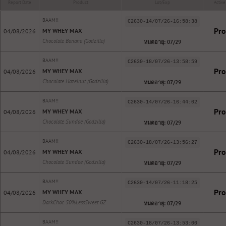
Report Date
Product
Lot/Exp
Active
BAAM!!
C2630-14/07/26-16:58:38
Pro
MY WHEY MAX
04/08/2026
Chocolate Banana (Godzilla)
หมดอายุ: 07/29
BAAM!!
C2630-18/07/26-13:58:59
Pro
MY WHEY MAX
04/08/2026
Chocolate Hazelnut (Godzilla)
หมดอายุ: 07/29
BAAM!!
C2630-14/07/26-16:44:02
Pro
MY WHEY MAX
04/08/2026
Chocolate Sundae (Godzilla)
หมดอายุ: 07/29
BAAM!!
C2630-18/07/26-13:56:27
Pro
MY WHEY MAX
04/08/2026
Chocolate Sundae (Godzilla)
หมดอายุ: 07/29
BAAM!!
C2630-14/07/26-11:18:25
Pro
MY WHEY MAX
04/08/2026
DarkChoc 50%LessSweet GZ
หมดอายุ: 07/29
BAAM!!
C2630-18/07/26-13:53:00