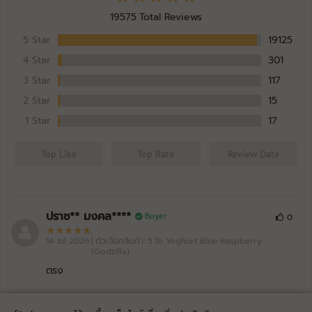
19575
Total Reviews
BAAM!!
C2629-07/07/26-14:15:39
Pro
MY WHEY MAX
27/07/2026
5 Star
19125
Hokkaido Milk (Godzilla)
หมดอายุ: 07/29
4 Star
301
BAAM!!
C2628-30/06/26-21:42:03
3 Star
117
Pro
MY WHEY MAX
27/07/2026
2 Star
15
Matcha Green Tea (Baki)
หมดอายุ: 06/29
1 Star
17
BAAM!!
C2629-08/07/26-19:08:19
Pro
MY WHEY MAX
27/07/2026
Top Like
Top Rate
Review Date
Unflavored (Baki)
หมดอายุ: 07/29
BAAM!!
C2628-30/06/26-21:36:12
Pro
MY WHEY MAX
27/07/2026
Yoghurt Blue Raspberry (Godzilla)
ปราช** มงคล****
หมดอายุ: 06/29
Buyer
0
14 Jul 2026
BAAM!!
| ตัวเลือกสินค้า: 5 lb Yoghurt Blue Raspberry
C2629-10/07/26-19:28:58
(Godzilla)
Pro
MY WHEY MAX
27/07/2026
ตรง
Orange Yuzu (Godzilla)
หมดอายุ: 07/29
BAAM!!
C2627-23/06/26-11:54:25
ธนภั** พรหม****
Pro
MY WHEY MAX
Buyer
13/07/2026
0