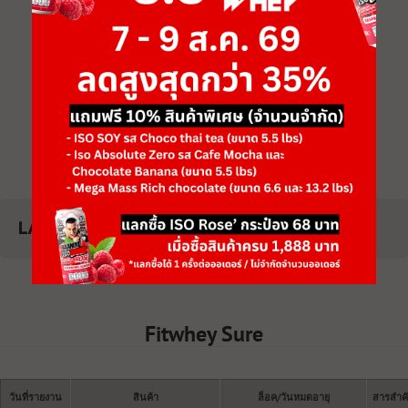
BAAM VX
BAAM BAKI
PERFORMANCE
STARTER SET
฿3,829
MAX
฿1,958
฿5,517
฿2,318
LAB TEST
Fitwhey Sure
วันที่รายงาน
สินค้า
ล็อค/วันหมดอายุ
สารสำคั