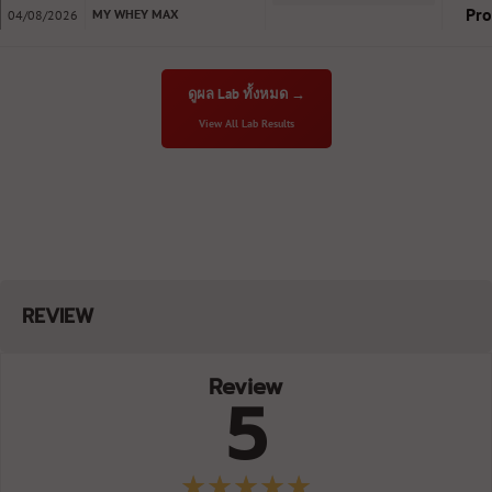
Pro
MY WHEY MAX
04/08/2026
DarkChoc 50%LessSweet GZ
หมดอายุ: 07/29
BAAM!!
C2630-20/07/26-18:57:49
ดูผล Lab ทั้งหมด →
Pro
MY WHEY MAX
04/08/2026
View All Lab Results
Cafe Mocha +10% More Free BK
หมดอายุ: 07/29
BAAM!!
C2630-18/07/26-16:34:13
Pro
MY WHEY MAX
04/08/2026
Rich Chocolate (Baki)
หมดอายุ: 07/29
BAAM!!
C2628-30/06/26-21:28:51
Pro
MY WHEY MAX
27/07/2026
MANGO
หมดอายุ: 06/29
REVIEW
BAAM!!
C2629-07/07/26-14:59:34
Pro
MY WHEY MAX
27/07/2026
Review
Chocolate Hazelnut (Godzilla)
5
หมดอายุ: 07/29
BAAM!!
C2629-07/07/26-15:16:29
Pro
MY WHEY MAX
27/07/2026
Chocolate Sundae (Godzilla)
หมดอายุ: 07/29