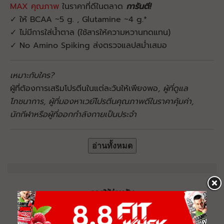
MAX คุณภาพ
ในราคาที่ดีในตลาด
การันตี!
✓ ให้ BCAA ~5 g. , Glutamine ~4 g.*
✓ ไม่มีการใส่น้ำตาล (ใช้สารให้ความหวานทดแทน)
✓ No Amino Spiking ส่งตรวจแลปสม่ำเสมอ
เหมาะกับใคร?
ผู้ที่ต้องการเสริมโปรตีนในแต่ละวันให้เพียงพอ
, ผู้ที่
ดูแล
โภชนาการ,
ผู้ที่มองหาเวย์โปรตีน
คุณภาพดี
ในราคาคุ้มค่า
,
นักกีฬา​หรือ
ผู้ที่ออกกำลังกายเป็นประจำ
อ่านทั้งหมด
ควรใช้ร่วมกับ