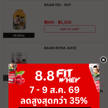
BAAM ISO - SOY
฿600
-
฿1,020
ADD TO CART
BAAM INTRA JUICE
฿500
ADD TO CART
VITAXTRONG REAL WHEY PROTEIN
(US Tube Ver.2.0)