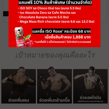
฿1,928
ADD TO CART
‹
›
1
เป้าหมายของคุณคืออะไร