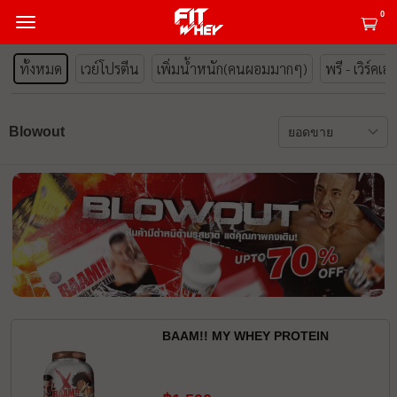
0
ทั้งหมด
เวย์โปรตีน
เพิ่มน้ำหนัก(คนผอมมากๆ)
พรี - เวิร์คเอ
Blowout
BAAM!! MY WHEY PROTEIN