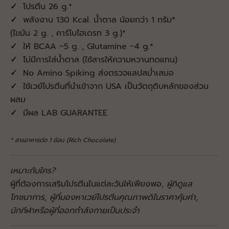
✓
โปรตีน 26 g.*
✓
พลังงาน 130 Kcal. น้ำตาล น้อยกว่า 1 กรัม*
(ไขมัน 2 g. , คาร์โบไฮเดรท 3 g.)*
✓
ให้ BCAA ~5 g. , Glutamine ~4 g.*
✓
ไม่มีการใส่น้ำตาล (ใช้สารให้ความหวานทดแทน)
✓
No Amino Spiking ส่งตรวจแลปสม่ำเสมอ
✓
ใช้เวย์โปรตีนที่นำเข้าจาก USA เป็นวัตถุดิบหลักของส่วน
ผสม
✓
มีผล LAB GUARANTEE
* สารอาหารต่อ 1 ช้อน (Rich Chocolate)
เหมาะกับใคร?
ผู้ที่ต้องการเสริมโปรตีนในแต่ละวันให้เพียงพอ
, ผู้ที่
ดูแล
โภชนาการ,
ผู้ที่มองหาเวย์โปรตีน
คุณภาพดี
ในราคาคุ้มค่า
,
นักกีฬา​หรือ
ผู้ที่ออกกำลังกายเป็นประจำ