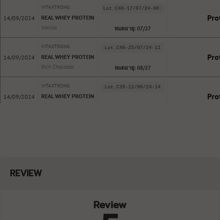
VITAXTRONG
Lot.C40-17/07/24-00:
Pro
REAL WHEY PROTEIN
14/09/2024
Vanilla
หมดอายุ: 07/27
VITAXTRONG
Lot.C40-25/07/24-11
Pro
REAL WHEY PROTEIN
14/09/2024
Rich Chocolate
หมดอายุ: 08/27
VITAXTRONG
Lot.C39-11/06/24-14
Pro
REAL WHEY PROTEIN
14/09/2024
Gourmet Dark Chocolate
หมดอายุ: 06/27
VITAXTRONG
Lot.C39-21/06/24-08:
Pro
REAL WHEY PROTEIN
14/09/2024
Matcha Green Tea
หมดอายุ: 07/27
VITAXTRONG
2466603-1
REVIEW
ตะกั่ว (Lead) ยิ
REAL WHEY PROTEIN
21/06/2024
Gourmet Dark Chocolate
หมดอายุ: 06/27
Review
VITAXTRONG
2466603-1
สารพิษจากเชื้อ
REAL WHEY PROTEIN
21/06/2024