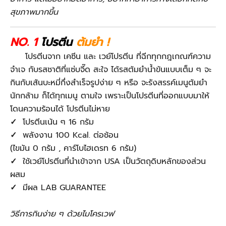
สุขภาพมากขึ้น
NO. 1
โปรตีน
ต้มยำ !
โปรตีนจาก เคซีน และ เวย์โปรตีน ที่ฉีกทุกกฎเกณฑ์ความ
จำเจ กับรสชาติที่แซ่บจี๊ด สะใจ ได้รสต้มยำน้ำข้นแบบเต็ม ๆ จะ
กินกับเส้นบะหมี่กึ่งสำเร็จรูปง่าย ๆ หรือ จะรังสรรค์เมนูต้มยำ
นักกล้าม ก็ได้ทุกเมนู ตามใจ เพราะเป็นโปรตีนที่ออกแบบมาให้
โดนความร้อนได้ โปรตีนไม่หาย
✓
โปรตีนเน้น ๆ 16 กรัม
✓
พลังงาน 100 Kcal. ต่อช้อน
(ไขมัน 0 กรัม , คาร์โบไฮเดรท 6 กรัม)
✓
ใช้เวย์โปรตีนที่นำเข้าจาก USA เป็นวัตถุดิบหลักของส่วน
ผสม
✓
มีผล LAB GUARANTEE
วิธีการกินง่าย ๆ ด้วยไมโครเวฟ