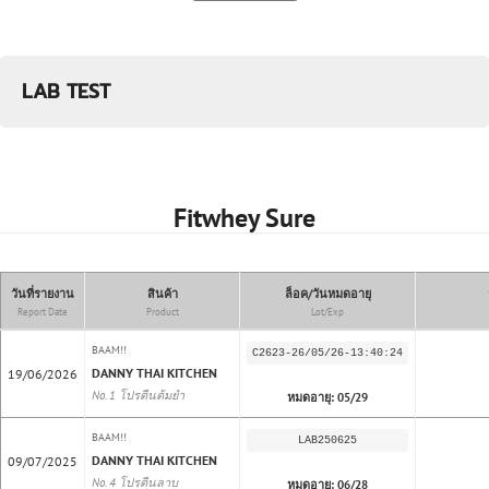
นำผงโปรตีนพะโล้ 1 ช้อน คลุกกับเนื้อสัตว์ ประมาณ 150
- 200 กรัม (ปรับได้ตามความชอบ) ให้เข้ากัน
หมักทิ้งไว้ประมาณ 30 - 45 นาที
LAB TEST
นำไปย่างในกระทะด้วยไฟกลาง จนเนื้อสัตว์สุก
โซ้ยได้ !!
Fitwhey Sure
NO. 3
โปรตีน
แกงเขียวหวาน !
โปรตีนที่มีดีเอ็นเอความเป็นไทยแท้ หอมเครื่องแกงจาก
สมุนไพรแท้ๆสไตล์ไทย พร้อมรสชาติเข้มข้นถึงเครื่อง
วันที่รายงาน
สินค้า
ล็อค/วันหมดอายุ
กลมกล่อม เปลี่ยนอาหารคลีนรสชาติโรงพยาบาลเป็นมื้ออร่อย
Report Date
Product
Lot/Exp
แถมได้โปรตีนมากขึ้น จะต้ม ผัด หมัก แกง ก็ได้แล้วแต่ใจนึก!!
BAAM!!
C2623-26/05/26-13:40:24
✓
โปรตีนเน้น ๆ 16 กรัม
DANNY THAI KITCHEN
19/06/2026
✓
พลังงานต่ำแค่ 110 Kcal. ต่อช้อน
No. 1 โปรตีนต้มยำ
หมดอายุ: 05/29
✓
ใช้เวย์โปรตีนที่นำเข้าจาก USA เป็นวัตถุดิบหลักของส่วน
BAAM!!
LAB250625
ผสม
DANNY THAI KITCHEN
09/07/2025
✓
มีผล LAB GUARANTEE
No. 4 โปรตีนลาบ
หมดอายุ: 06/28