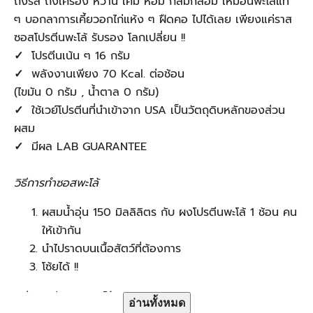
ถึงรส ถึงเครื่อง หวาน เค็ม หอม กลมกล่อม เหมือนพะโล้แท้
ๆ บอกลาการเคี้ยวอกไก่แห้ง ๆ ฝืดคอ ไปได้เลย เพียงแค่ราส
ซอสโปรตีนพะโล้ รับรอง โลกเปลี่ยน !!
✓
โปรตีนเน้น ๆ 16 กรัม
✓
พลังงานเพียง 70 Kcal. ต่อช้อน
(ไขมัน 0 กรัม , น้ำตาล 0 กรัม)
✓
ใช้เวย์โปรตีนที่นำเข้าจาก USA เป็นวัตถุดิบหลักของส่วน
ผสม
✓
มีผล LAB GUARANTEE
วิธีการทำซอสพะโล้
ผสมน้ำอุ่น 150 มิลลิลิตร กับ ผงโปรตีนพะโล้ 1 ช้อน คน
ให้เข้ากัน
นำไปราดบนเนื้อสัตว์ที่ต้องการ
โซ้ยได้ !!
วิธีการหมัก ซอสพะโล้
อ่านทั้งหมด