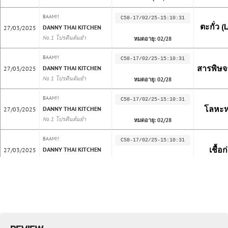
BAAM!!
C58-17/02/25-15:10:31
วิธีการทำซอสเขียวหวาน ให้รสชาติถึงเครื่อง
ตะกั่ว (L
DANNY THAI KITCHEN
27/03/2025
No. 1 โปรตีนต้มยำ
หมดอายุ: 02/28
ผสมน้ำอุ่น 100 มิลลิลิตร กับ ผงโปรตีนแกงเขียวหวาน
1 ช้อน คนให้เข้ากัน
BAAM!!
C58-17/02/25-15:10:31
สารพิษจา
DANNY THAI KITCHEN
27/03/2025
นำไปราดบนเนื้อสัตว์ที่ต้องการ
No. 1 โปรตีนต้มยำ
หมดอายุ: 02/28
พร้อมลุย !!
BAAM!!
C58-17/02/25-15:10:31
วิธีการกินง่าย ๆ ในถ้วยบะหมี่กึ่ง
โลหะหน
DANNY THAI KITCHEN
27/03/2025
No. 1 โปรตีนต้มยำ
หมดอายุ: 02/28
ใส่น้ำร้อนลงเส้นเปล่า ๆ รอ 2 - 3 นาที จนเส้นสุก
BAAM!!
ใส่ ผงโปรตีนแกงเขียวหวาน และคนให้เข้ากัน (จะใส่ผง
C58-17/02/25-15:10:31
เชื้อ
DANNY THAI KITCHEN
27/03/2025
ปรุงเพิ่ม หรือไม่ อยู่ที่ใจ และสุขภาพไต)
No. 1 โปรตีนต้มยำ
หมดอายุ: 02/28
โซ้ยได้ !!
BAAM!!
LAB030325
DANNY THAI KITCHEN
19/03/2025
NO. 4
โปรตีน
ลาบ
No. 3 โปรตีนแกงเขียวหวาน
หมดอายุ: 03/28
โปรตีนกลิ่นอายเลือดอีสานแท้ ข้าวคั่ว ผงนัว พริกผง รส
BAAM!!
C56-20/01/25
เข้มข้น เพียงแค่ตักไปคลุกก็ก็ลบภาพอาหารคลีน โปรตีนแบบ