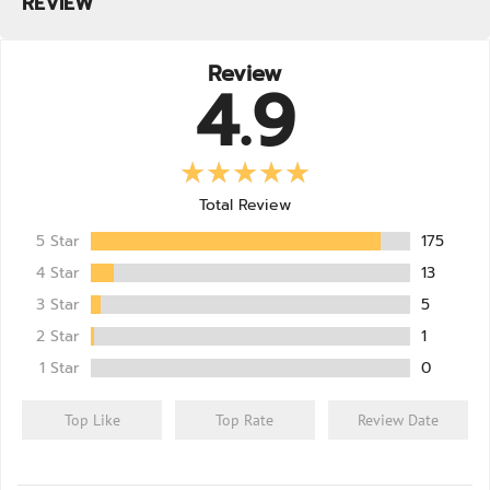
REVIEW
DANNY THAI KITCHEN
22/02/2025
จืดๆทิ้งไปได้เลย จะคลุกกับเนื้อสัตว์กับผักหรือกับข้าว
No. 2 โปรตีนพะโล้
หมดอายุ: 01/28
ก็แซ่บคักแซ่บหลาย อ้ายรับรอง!!
Review
BAAM!!
24138685-1
✓
โปรตีนเน้น ๆ 16 กรัม
4.9
DANNY THAI KITCHEN
13/12/2024
✓
พลังงานแค่ 90 Kcal. ต่อช้อน
No. 1 โปรตีนต้มยำ
หมดอายุ: 12/27
✓
ใช้เวย์โปรตีนที่นำเข้าจาก USA เป็นวัตถุดิบหลักของส่วน
ผสม
✓
มีผล LAB GUARANTEE
Total Review
5 Star
175
วิธีทำลาบแบบฉบับฟิตเวย์
4 Star
13
ใส่เนื้อสัตว์หรือโปรตีนอื่นๆตามสะดวก 150-200 กรัม +
3 Star
5
กรองน้ำออก
2 Star
1
ตักผงลาบ 1 สคู๊ป ลงไปคลุกพร้อมเติมน้ำระหว่างคลุก
1 Star
0
ประมาณ 2 ช้อนโต๊ะ
พร้อมเปิป !!
Top Like
Top Rate
Review Date