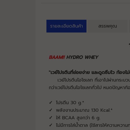
รายละเอียดสินค้า
สรรพคุณ
BAAM!!
HYDRO WHEY
"เวย์โปรตีนที่ย่อยง่าย และดูดซึมไว ท้องไม่
เวย์โปรตีนไอโซเลท ที่เอาไปผ่านกระบวนกา
กว่าเวย์โปรตีนไอโซเลททั่วไป หมดปัญหาท
✓
โปรตีน 30 g.*
✓
พลังงานประมาณ 130 Kcal.*
✓
ให้ BCAA สูงกว่า 6 g.
✓
ไม่มีการใส่น้ำตาล (ใช้สารให้ความหวา