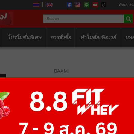
ติดต่อผ่า
โปรโมชั่นพิเศษ
การสั่งซื้อ
ทำไมต้องฟิตเวย์
บท
BAAM!!
HYDRO WHE
฿1,875
฿2,500