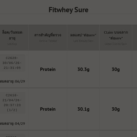
Fitwhey Sure
ล็อค/วันหมด
Claim บนฉลาก
สารสำคัญที่ตรวจ
ผลแลป "ต่อserv"
อายุ
"ต่อserv"
Active Tested
Lab Result/serv
Lot/Exp
Label Claim/serv
C2628-
30/06/26-
21:31:05
Protein
30.3g
30g
หมดอายุ: 06/29
C2618-
21/04/26-
20:37:23
Protein
30.1g
30g
(1/2)
หมดอายุ: 04/29