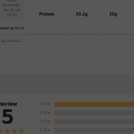
C2618-
21/04/26-
20:37:23
Protein
30.2g
30g
(2/2)
หมดอายุ: 04/29
BK2537338-
ตะกั่ว (Lead) ยิ่ง
001
0.02mg/kg
1mg/kg
ต่ำยิ่งดี 👍👍
หมดอายุ: 11/28
BK2537338-
โลหะหนัก
001
-
-
(Heavy Metal)
หมดอายุ: 11/28
Review
5 Star
5
BK2537338-
เชื้อก่อโรค
001
4 Star
-
-
(Microbes)
3 Star
หมดอายุ: 11/28
2 Star