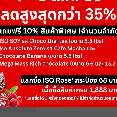
ขนาด
4 lb
รสชาติ/ตัวเลือก
Green Apple
-
+
จำนวน
วันหมดอายุ: 07/29
เพิ่มลงตะกร้า