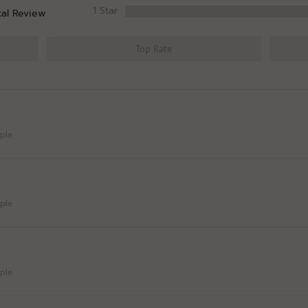
Lead
1 Star
สารพิษจากเชื้อ
tal Review
-
-
รา (Aflatoxin)
หมดอายุ: 11/28
Top Rate
Lot.C46-
30/09/24
Protein
30.8g
30g
หมดอายุ: 10/27
pple
pple
pple