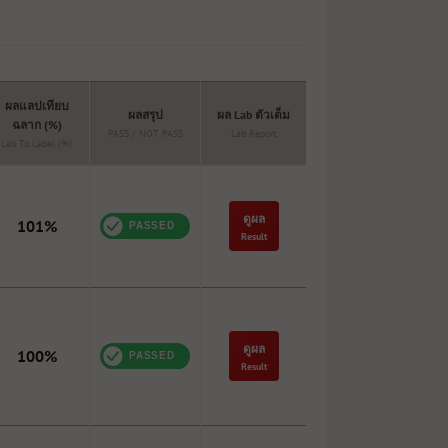
ผลแลปเทียบ
ผลสรุป
ผล Lab ตัวเต็ม
ฉลาก (%)
PASS / NOT PASS
Lab Report
Lab To Label (%)
ดูผล
101%
Result
ดูผล
100%
Result