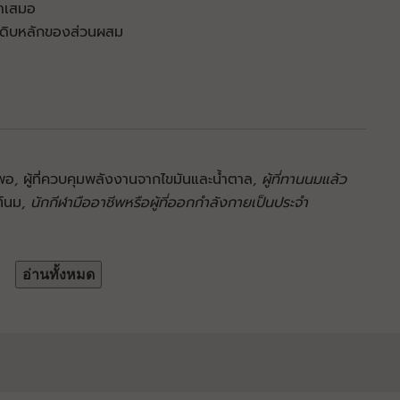
ำเสมอ
ตถุดิบหลักของส่วนผสม
งพอ
,
ผู้ที่ควบคุมพลังงานจากไขมันและน้ำตาล
, ผู้ที่ทานนมแล้ว
ฑ์นม
, นักกีฬามืออาชีพหรือผู้ที่ออกกำลังกายเป็นประจำ
อ่านทั้งหมด