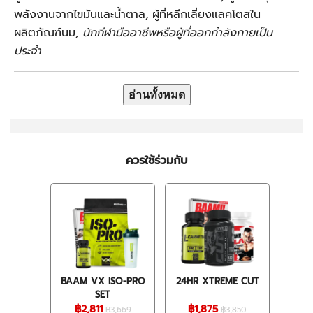
พลังงานจากไขมันและน้ำตาล
,
ผู้ที่หลีกเลี่ยงแลคโตสใน
ผลิตภัณฑ์นม
, นักกีฬามืออาชีพหรือผู้ที่ออกกำลังกายเป็น
ประจำ
อ่านทั้งหมด
ควรใช้ร่วมกับ
BAAM VX ISO-PRO
24HR XTREME CUT
SET
฿2,811
฿1,875
฿3,669
฿3,850