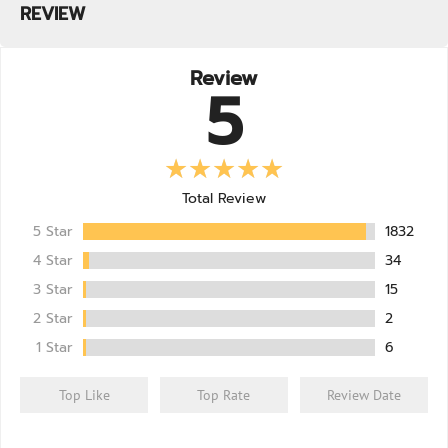
REVIEW
โลหะหน
ISO - PRO
07/05/2025
Cafe Mocha
หมดอายุ: 03/28
Review
VITAXTRONG
C59-10/03/25-12:56:41
5
สารพิษจาก
ISO - PRO
07/05/2025
Cafe Mocha
หมดอายุ: 03/28
VITAXTRONG
Lot.C40-24/07/24-11
ISO - PRO
14/09/2024
Total Review
Matcha Green Tea
หมดอายุ: 07/27
5 Star
1832
VITAXTRONG
Lot.C39-06/07/24-14
ISO - PRO
4 Star
34
14/09/2024
Rich Chocolate
หมดอายุ: 07/27
3 Star
15
2 Star
2
VITAXTRONG
Lot.C40-07/08/24-11:
ISO - PRO
14/09/2024
1 Star
6
Strawberry
หมดอายุ: 08/27
Top Like
Top Rate
Review Date
VITAXTRONG
Lot.C33-13/03/24-16:
ISO - PRO
14/09/2024
Banana
หมดอายุ: 04/27