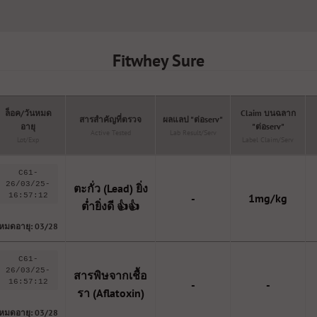
Fitwhey Sure
ล็อค/วันหมด
Claim บนฉลาก
สารสำคัญที่ตรวจ
ผลแลป "ต่อserv"
อายุ
"ต่อserv"
Active Tested
Lab Result/serv
Lot/Exp
Label Claim/serv
C61-
26/03/25-
ตะกั่ว (Lead) ยิ่ง
16:57:12
-
1mg/kg
ต่ำยิ่งดี 👍👍
หมดอายุ: 03/28
C61-
26/03/25-
สารพิษจากเชื้อ
16:57:12
-
-
รา (Aflatoxin)
หมดอายุ: 03/28