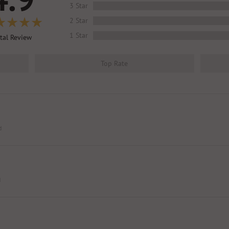
3 Star
2 Star
1 Star
tal Review
Top Rate
d
d