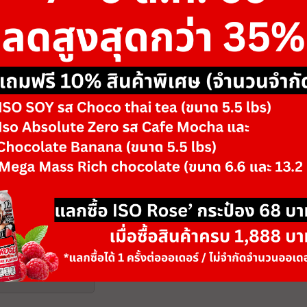
ขนาด
300 g
รสชาติ/ตัวเลือก
Unflavored
-
+
จำนวน
วันหมดอายุ: 01/29
เพิ่มลงตะกร้า