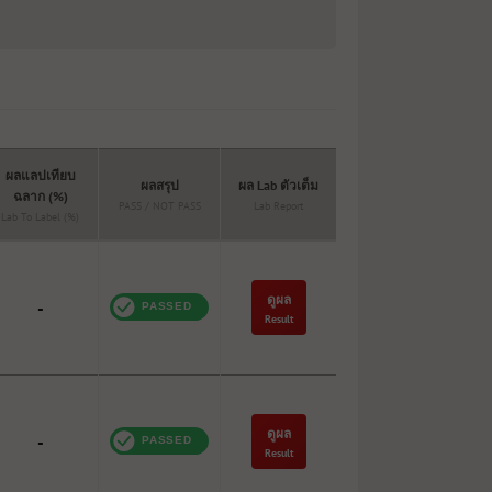
ผลแลปเทียบ
ผลสรุป
ผล Lab ตัวเต็ม
ฉลาก (%)
PASS / NOT PASS
Lab Report
Lab To Label (%)
ดูผล
-
Result
ดูผล
-
Result