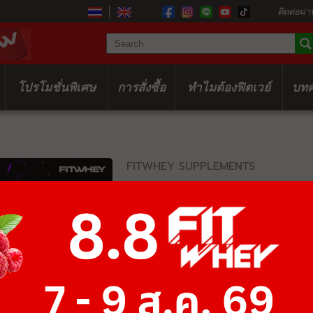
ติดต่อผ่า
โปรโมชั่นพิเศษ
การสั่งซื้อ
ทำไมต้องฟิตเวย์
บท
FITWHEY SUPPLEMENTS
TAURINE 500
฿780
฿1,200