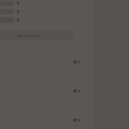
0
0
0
Review Date
0
0
0