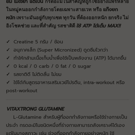
ยิม ไม่ใช่ยา แต่เป็น
กรดอะมิโนสำคัญที่ถูกใช้อย่างแพร่หลาย
แก๊งยก
ในหมู่คนออกกำลังกายโดยเฉพาะสายเวท หรือ
หนัก
เพราะมันอยู่กับทุกเซต ทุกวัน ที่ต้องออกหนัก ยกจริง ไม่
ใช้ ATP ได้เต็ม MAX!!
อิงโชคช่วย และที่สำคัญ รสชาติดี
✓
Creatine 5 กรัม / ช้อน
✓
อนุภาคเล็ก (Super Micronized) ดูดซึมไวกว่า
✓
ทำให้กล้ามเนื้อเก็บน้ำเพื่อใช้เป็นพลังงาน (ATP) ได้มากขึ้น
✓
0 kcal / 0 carb / 0 fat / 0 sugar
✓
รสชาติดี ไม่ติดลิ้น ไม่ขม
✓
ใช้ได้กับสูตรอาหารเสริมเวย์โปรตีน, intra-workout หรือ
post-workout
VITAXTRONG GLUTAMINE
L-Glutamine สำหรับผู้ที่ออกกำลังกายหรือใช้ร่างกายเป็น
ประจำ กรดอะมิโนชนิดหนึ่งที่ร่างกายสามารถสังเคราะห์ได้เอง
แต่ในบางสภาวะ เช่น ช่วงที่ออกกำลังกายอย่างหนัก ใช้