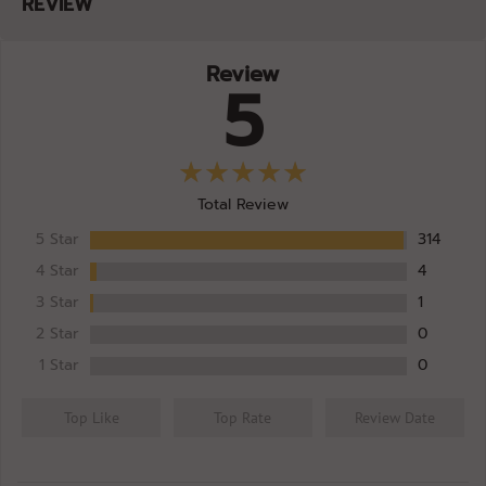
REVIEW
Review
5
Total Review
5 Star
314
4 Star
4
3 Star
1
2 Star
0
1 Star
0
Top Like
Top Rate
Review Date