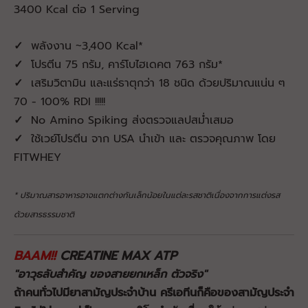
3400 Kcal ต่อ 1 Serving
✓
พลังงาน ~3,400 Kcal*
✓
โปรตีน 75 กรัม, คาร์โบไฮเดคต 763 กรัม*
✓
เสริมวิตามิน และแร่ธาตุกว่า 18 ชนิด ด้วยปริมาณแน่น ๆ
70 - 100% RDI !!!!!
✓
No Amino Spiking ส่งตรวจแลปสม่ำเสมอ
✓
ใช้เวย์โปรตีน จาก USA นำเข้า และ ตรวจคุณภาพ โดย
FITWHEY
* ปริมาณสารอาหารอาจแตกต่างกันเล็กน้อยในแต่ละรสชาติเนื่องจากการแต่งรส
ด้วยสารธรรมชาติ
BAAM!!
CREATINE MAX ATP
"อาวุธลับสำคัญ ของสายยกเหล็ก ตัวจริง"
ถ้าคนทั่วไปมียาสามัญประจำบ้าน ครีเอทีนก็คือของสามัญประจำ