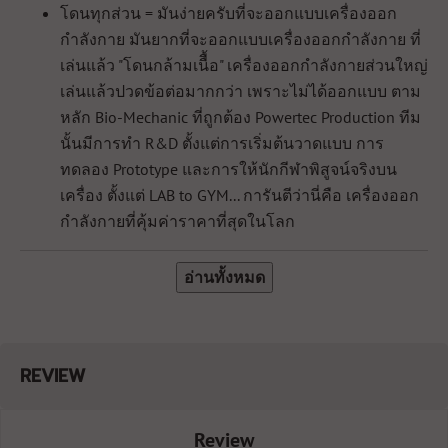
โดนทุกส่วน = มันง่ายครับที่จะออกแบบเครื่องออก
กำลังกาย มันยากที่จะออกแบบเครื่องออกกำลังกาย ที่
เล่นแล้ว "โดนกล้ามเนืื้อ" เครื่องออกกำลังกายส่วนใหญ่
เล่นแล้วปวดข้อต่อมากกว่า เพราะไม่ได้ออกแบบ ตาม
หลัก Bio-Mechanic ที่ถูกต้อง Powertec Production ทีม
นั้นมีการทำ R&D ตั้งแต่การเริ่มต้นวาดแบบ การ
ทดลอง Prototype และการให้นักกีฬาพิสูจน์จริงบน
เครื่อง ตั้งแต่ LAB to GYM... การันตีว่านี่คือ เครื่องออก
กำลังกายที่คุ้มค่าราคาที่สุดในโลก
อ่านทั้งหมด
การชำระค่าสินค้า
ลูกค้าสามารถผ่อนสบายๆ 0%
REVIEW
โปรโมชั่นผ่อนจ่ายนี้ เป็นโปรโมชั่นพิเศษที่ทาง FITWHEY
ร่วมกับทางธนาคาร โดยการผ่อนจ่ายสามารถเลือกผ่อนจ่าย
ได้ในระบบการสั่งซื้อของ FITWHEY โดยตรง ไม่จำเป็นต้อง
Review