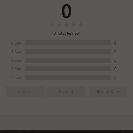
0
ติดต่อแจ้งขอผ่อนชำระกับทางธนาคาร และใช้ได้กับบัตร
เครดิตธนาคารที่ระบุไว้เท่านั้น
ลูกค้าได้รับคะแนนสะสมตามปกติ เหมือนซื้อสินค้าอื่นๆใน
0
Total Review
เว็บนะครับ
5 Star
0
4 Star
0
รายละเอียด
ระยะเวลาการจัดส่ง
และ
การ Service
สินค้า
3 Star
0
เครื่องออกกำลังกาย
https://fitwhey.com/knowledge/help/Shipping
2 Star
0
1 Star
0
Top Like
Top Rate
Review Date