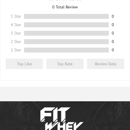
0
Total Review
5 Star
0
4 Star
0
3 Star
0
2 Star
0
1 Star
0
Top Like
Top Rate
Review Date