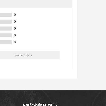
0
0
0
0
0
Review Date
ฟังแล้วทำคือ FITWHEY