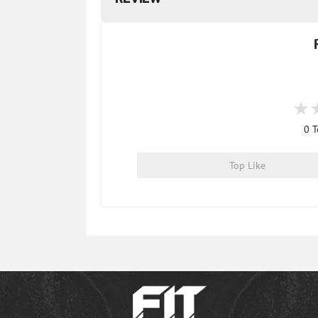
0
T
Top Like