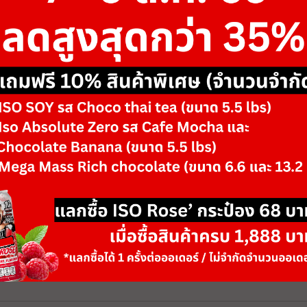
฿57,850
฿89,000
ขนาด
WB - FTD16
รสชาติ/ตัวเลือก
Black
-
+
จำนวน
วันหมดอายุ: 06/28
เพิ่มลงตะกร้า