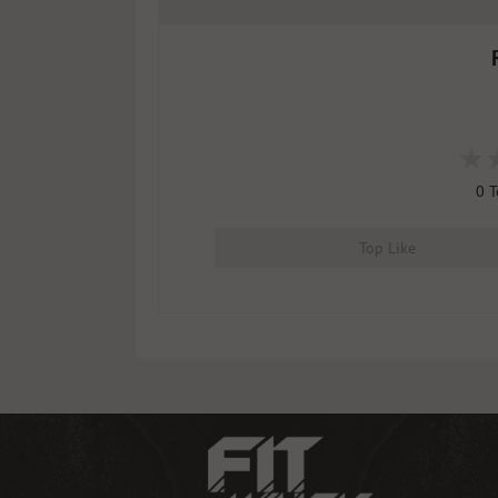
0
T
Top Like