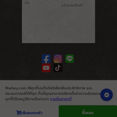
เงิน
แจ้งเคลมสินค้า
fitwhey.com ใช้คุกกี้บนเว็บไซต์เพื่อเพิ่มประสิทธิภาพ และ
ประสบการณ์ที่ดีที่สุด ทั้งนี้คุณสามารถเลือกตั้งค่าความยินยอมการใช้
คุกกี้ได้โดยดูวิธีการตั้งค่าจาก
การตั้งค่าคุกกี้
นโยบายคุกกี้
ยอมรับ
ซื้อเลย
เพิ่มลงตะกร้า
© 2026. Fitwhey.com. All Rights Reserved.