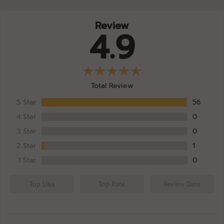
Review
4.9
Total Review
5 Star
56
4 Star
0
3 Star
0
2 Star
1
1 Star
0
Top Like
Top Rate
Review Date