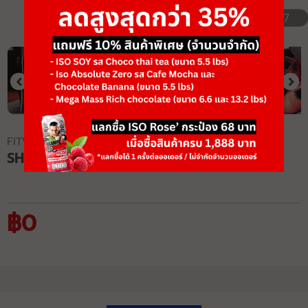
1/7
FITWHEY
SHOES BAG
฿0