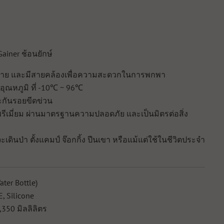
 Gainer ช้อนยักษ์
่มง่าย และมีสายคล้องเพื่อความสะดวกในการพกพา
นอุณหภูมิ ที่ -10℃ ~ 96℃
ะกันรอยขีดข่วน
บพรีเมี่ยม ผ่านมาตรฐานความปลอดภัย และเป็นมิตรต่อสิ่ง
ะเดินป่า ตั้งแคมป์ จ๊อกกิ้ง ปีนเขา หรือแม้แต่ใช้ในชีวิตประจำ
ter Bottle)
E, Silicone
,350 มิลลิลิตร