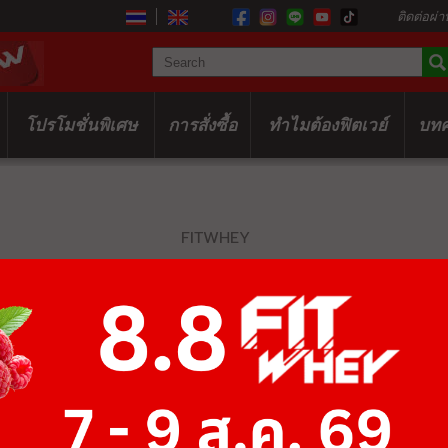
ติดต่อผ่า
โปรโมชั่นพิเศษ
การสั่งซื้อ
ทำไมต้องฟิตเวย์
บท
FITWHEY
UZSPACE SH
BOTTLE