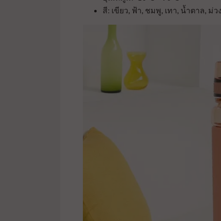
สี: เขียว, ฟ้า, ชมพู, เทา, น้ำตาล, ม่ว