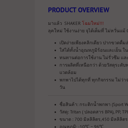
PRODUCT OVERVIEW
มาแล้ว SHAKER
โฉมใหม่!!!
ลุคใหม่ ใช้งานง่าย จุได้เต็มที่ ไม่หวั่นแม้
เปิดง่ายเพียงคลิกเดียว ปากขวดดื
ใส่ได้ทั้งน้ำอุณหภูมิร้อนและเย็น ใ
ทนทานต่อการใช้งาน ไม่รั่วซึม แล
การผลิตที่เหนือกว่า ด้วยวัสดุระดั
แวดล้อม
พกพาไปได้ทุกที่ ทุกกิจกรรม ไม่ว่าจ
วัน
ชื่อสินค้า: กระติกน้ำพกพา (Sport Wa
วัสดุ: Tritan ( ปลอดสาร BPA), PP, TP
ขนาด : 700 มิลลิลิตร,450 มิลลิลิตร
อุณหภูมิ: -10℃ ~ 96℃