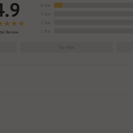
4.9
4 Star
3 Star
2 Star
1 Star
tal Review
Top Rate