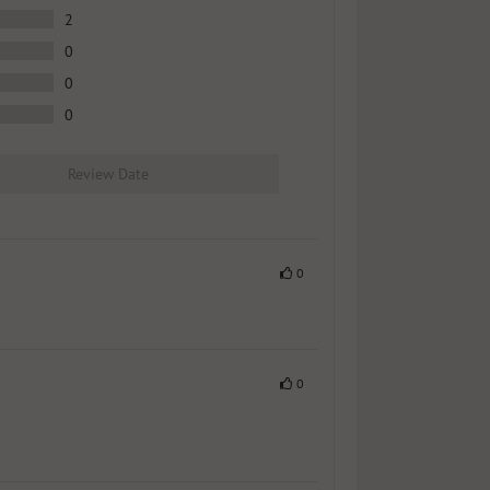
2
0
0
0
Review Date
0
0