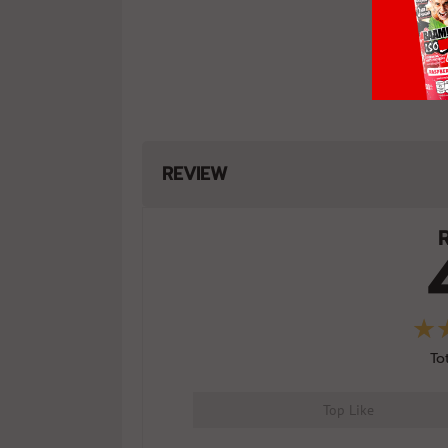
BAAM!!
ISO - SOY
31/07/2026
Unflavored 50%LessSodium
BAAM!!
ISO - SOY
27/07/2026
REVIEW
DarkChoc 50%LessSodium
ZeroSweetener GZ
BAAM!!
ISO - SOY
27/07/2026
DarkChoc 50%LessSodium
ZeroSweetener GZ
To
BAAM!!
ISO - SOY
27/07/2026
Top Like
Itim Kati 50%LessSodium GZ