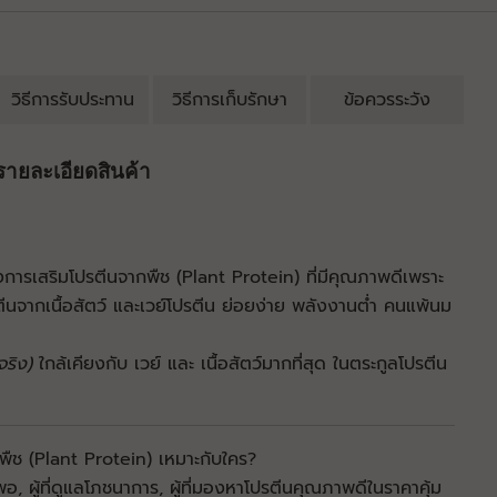
วิธีการรับประทาน
วิธีการเก็บรักษา
ข้อควรระวัง
รายละเอียดสินค้า
การเสริมโปรตีนจากพืช (Plant Protein) ที่มีคุณภาพดีเพราะ
รตีนจากเนื้อสัตว์ และเวย์โปรตีน ย่อยง่าย พลังงานต่ำ คนแพ้นม
จริง)
ใกล้เคียงกับ เวย์ และ เนื้อสัตว์มากที่สุด ในตระกูลโปรตีน
ช (Plant Protein) เหมาะกับใคร?
งพอ, ผู้ที่ดูแลโภชนาการ, ผู้ที่มองหาโปรตีนคุณภาพดีในราคาคุ้ม