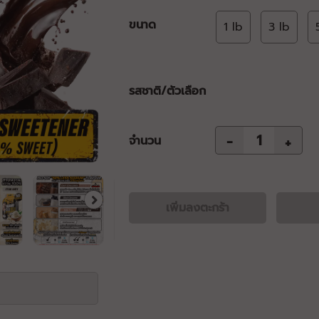
ขนาด
1 lb
3 lb
รสชาติ/ตัวเลือก
-
+
จำนวน
เพิ่มลงตะกร้า