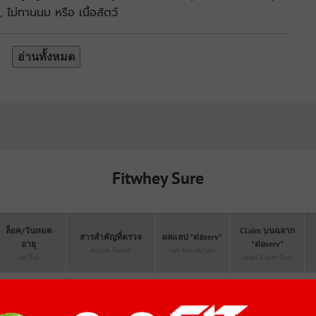
, ไม่ทานนม หรือ เนื้อสัตว์
อ่านทั้งหมด
Fitwhey Sure
ล็อค/วันหมด
Claim บนฉลาก
สารสำคัญที่ตรวจ
ผลแลป "ต่อserv"
อายุ
"ต่อserv"
Active Tested
Lab Result/serv
Lot/Exp
Label Claim/serv
C2630-
18/07/26-
Sodium (ยิ่งต่ำ
13:45:23
270mg
140mg