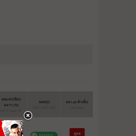
ผลแลปเทียบ
ผลสรุป
ผล Lab ตัวเต็ม
ฉลาก (%)
PASS / NOT PASS
Lab Report
Lab To Label (%)
ดูผล
193%