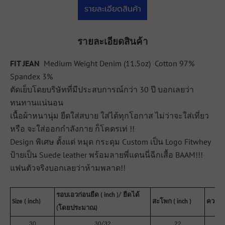
รายละเอียดสินค้า
รายละเอียดสินค้า
FIT JEAN
Medium Weight Denim (11.5oz) Cotton 97%
Spandex 3%
ตัดเย็บโดยบริษัทที่มีประสบการณ์กว่า 30 ปี บอกเลยว่า
ทนทานแน่นอน
เนื้อผ้าหนานุ่ม ยืดใส่สบาย ใส่ได้ทุกโอกาส ไม่ว่าจะใส่เที่ยว
หรือ จะใส่ออกกำลังกาย ก็โคตรเท่ !!
Design พิเศษ ตั้งแต่ หมุด กระดุม Custom เป็น Logo Fitwhey
​ป้ายเป็น Suede leather พร้อมลายพี่แดนนี่ฉีกเสื้อ BAAM!!!
แฟนตัวจริงบอกเลยว่าห้ามพลาด!!
รอบเอวก่อนยืด ( inch )/ ยืดได้
Size ( inch)
สะโพก ( inch )
ความยา
(โดยประมาณ)
30
30/32
22