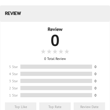
REVIEW
Review
0
0
Total Review
5 Star
0
4 Star
0
3 Star
0
2 Star
0
1 Star
0
Top Like
Top Rate
Review Date