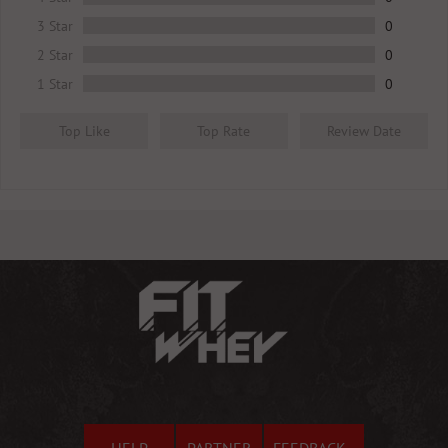
3 Star
0
2 Star
0
1 Star
0
Top Like
Top Rate
Review Date