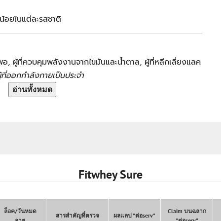
น้อยในแต่ละรสชาติ
งพอ
,
ผู้ที่ควบคุมพลังงานจากไขมันและน้ำตาล
,
ผู้ที่หลีกเลี่ยงแลค
ู้ที่ออกกำลังกายเป็นประจำ
อ่านทั้งหมด
Fitwhey Sure
ล็อค/วันหมด
Claim บนฉลาก
สารสำคัญที่ตรวจ
ผลแลป "ต่อserv"
อายุ
"ต่อserv"