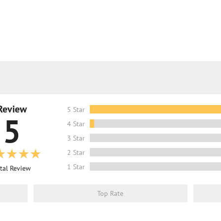
Review
5 Star
5
4 Star
3 Star
2 Star
1 Star
tal Review
Top Rate