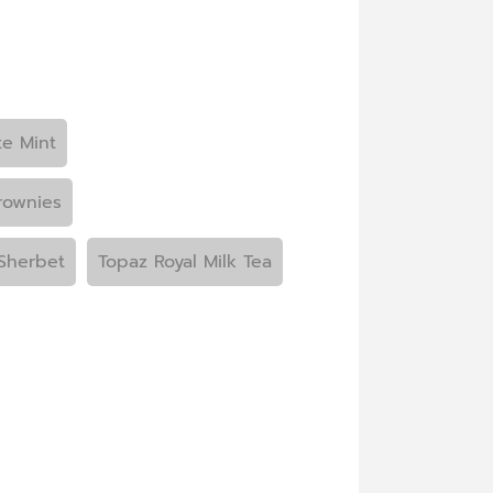
e Mint
rownies
Sherbet
Topaz Royal Milk Tea