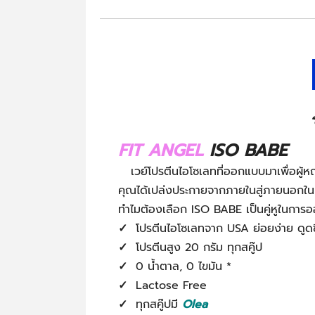
FIT ANGEL
ISO BABE
เวย์โปรตีนไอโซเลทที่ออกแบบมาเพื่อผู้หญิง
คุณได้เปล่งประกายจากภายในสู่ภายนอกใน
ทำไมต้องเลือก ISO BABE เป็นคู่หูในการ
✓
โปรตีนไอโซเลทจาก USA ย่อยง่าย ดูดซ
✓
โปรตีนสูง 20 กรัม ทุกสคู๊ป
✓
0 น้ำตาล, 0 ไขมัน *
✓
Lactose Free
✓
ทุกสคู๊ปมี
Olea