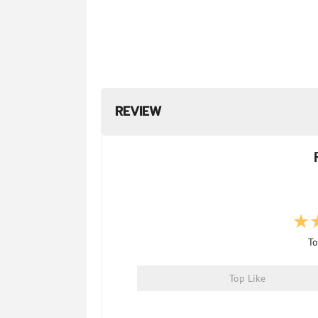
REVIEW
To
Top Like