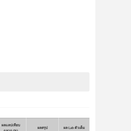
ผลแลปเทียบ
ผลสรุป
ผล Lab ตัวเต็ม
ฉลาก (%)