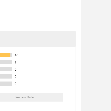
46
1
0
0
0
Review Date