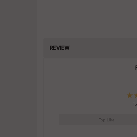
REVIEW
To
Top Like