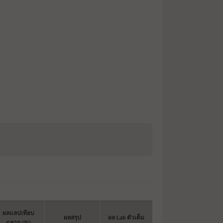
ผลแลปเทียบ
ผลสรุป
ผล Lab ตัวเต็ม
ฉลาก (%)