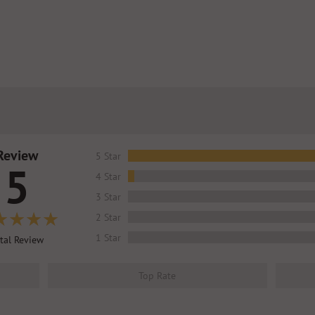
Review
5 Star
5
4 Star
3 Star
2 Star
1 Star
tal Review
Top Rate