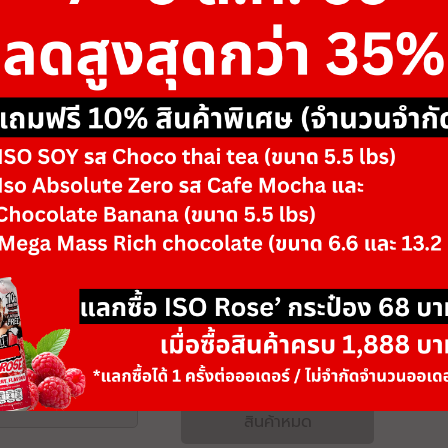
ขนาด
1 lb
รสชาติ/ตัวเลือก
Emerald Chocolat
Onyx Midnight B
Ruby Strawberry 
-
+
จำนวน
สินค้าหมด