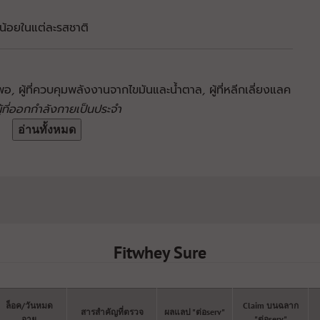
น้อยในแต่ละรสชาติ
งพอ
,
ผู้ที่ควบคุมพลังงานจากไขมันและน้ำตาล
,
ผู้ที่หลีกเลี่ยงแลค
ู้ที่ออกกำลังกายเป็นประจำ
อ่านทั้งหมด
Fitwhey Sure
ล็อค/วันหมด
Claim บนฉลาก
สารสำคัญที่ตรวจ
ผลแลป "ต่อserv"
อายุ
"ต่อserv"