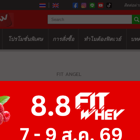
ติดต่อผ่า
โปรโมชั่นพิเศษ
การสั่งซื้อ
ทำไมต้องฟิตเวย์
บท
FIT ANGEL
ISO BABE + O
฿350