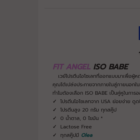
FIT ANGEL
ISO BABE
เวย์โปรตีนไอโซเลทที่ออกแบบมาเพื่อผู้หญิง
คุณได้เปล่งประกายจากภายในสู่ภายนอกใน
ทำไมต้องเลือก ISO BABE เป็นคู่หูในการ
✓
โปรตีนไอโซเลทจาก USA ย่อยง่าย ดูดซ
✓
โปรตีนสูง 20 กรัม ทุกสคู๊ป
✓
0 น้ำตาล, 0 ไขมัน *
✓
Lactose Free
✓
ทุกสคู๊ปมี
Olea