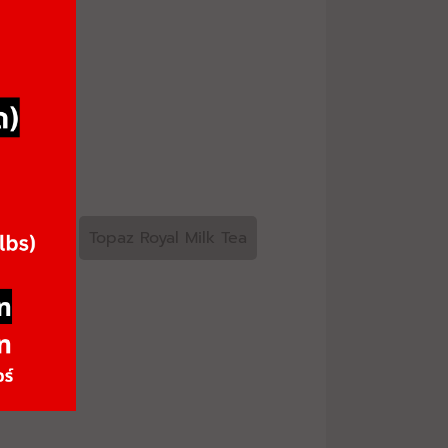
e Mint
rownies
Sherbet
Topaz Royal Milk Tea