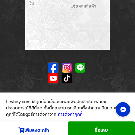
เงิน
แจ้งเคลมสินค้า
fitwhey.com ใช้คุกกี้บนเว็บไซต์เพื่อเพิ่มประสิทธิภาพ และ
ประสบการณ์ที่ดีที่สุด ทั้งนี้คุณสามารถเลือกตั้งค่าความยินยอมการใช้
คุกกี้ได้โดยดูวิธีการตั้งค่าจาก
การตั้งค่าคุกกี้
นโยบายคุกกี้
ยอมรับ
ซื้อเลย
เพิ่มลงตะกร้า
© 2026. Fitwhey.com. All Rights Reserved.