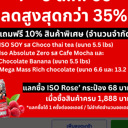
฿33,150
฿51,000
ขนาด
-
รสชาติ/ตัวเลือก
Black Flame & Bl
Black Flame & Y
-
+
จำนวน
วันหมดอายุ: 06/28
เพิ่มลงตะกร้า