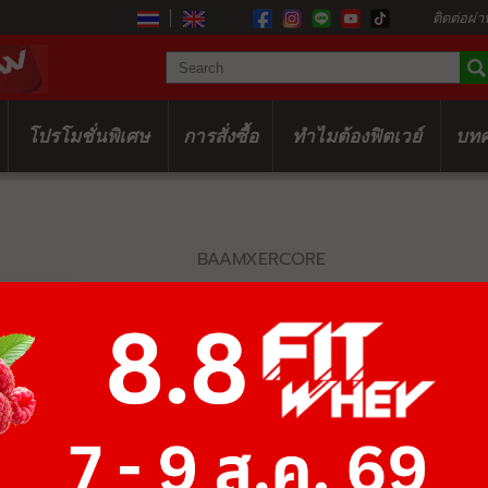
ติดต่อผ่า
โปรโมชั่นพิเศษ
การสั่งซื้อ
ทำไมต้องฟิตเวย์
บท
BAAMXERCORE
MY9220 ABD
MACHINE