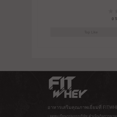
0
T
Top Like
อาหารเสริมคุณภาพเยี่ยมที่ FITWH
- จดทะเบียนรูปแบบบริษัท ดำเนินกิจการมาม