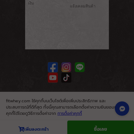
เงิน
แจ้งเคลมสินค้า
fitwhey.com ใช้คุกกี้บนเว็บไซต์เพื่อเพิ่มประสิทธิภาพ และ
ประสบการณ์ที่ดีที่สุด ทั้งนี้คุณสามารถเลือกตั้งค่าความยินยอมการใช้
คุกกี้ได้โดยดูวิธีการตั้งค่าจาก
การตั้งค่าคุกกี้
นโยบายคุกกี้
ยอมรับ
ซื้อเลย
เพิ่มลงตะกร้า
© 2026. Fitwhey.com. All Rights Reserved.