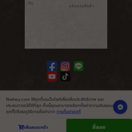
เงิน
แจ้งเคลมสินค้า
fitwhey.com ใช้คุกกี้บนเว็บไซต์เพื่อเพิ่มประสิทธิภาพ และ
ประสบการณ์ที่ดีที่สุด ทั้งนี้คุณสามารถเลือกตั้งค่าความยินยอมการใช้
คุกกี้ได้โดยดูวิธีการตั้งค่าจาก
การตั้งค่าคุกกี้
นโยบายคุกกี้
ยอมรับ
ซื้อเลย
เพิ่มลงตะกร้า
© 2026. Fitwhey.com. All Rights Reserved.