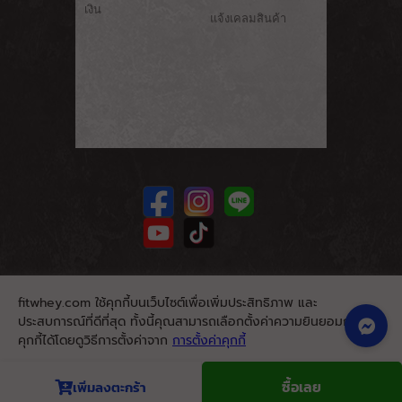
เงิน
แจ้งเคลมสินค้า
fitwhey.com ใช้คุกกี้บนเว็บไซต์เพื่อเพิ่มประสิทธิภาพ และ
ประสบการณ์ที่ดีที่สุด ทั้งนี้คุณสามารถเลือกตั้งค่าความยินยอมการใช้
คุกกี้ได้โดยดูวิธีการตั้งค่าจาก
การตั้งค่าคุกกี้
นโยบายคุกกี้
ยอมรับ
ซื้อเลย
เพิ่มลงตะกร้า
© 2026. Fitwhey.com. All Rights Reserved.