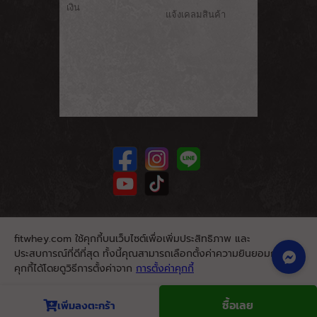
เงิน
แจ้งเคลมสินค้า
fitwhey.com ใช้คุกกี้บนเว็บไซต์เพื่อเพิ่มประสิทธิภาพ และ
ประสบการณ์ที่ดีที่สุด ทั้งนี้คุณสามารถเลือกตั้งค่าความยินยอมการใช้
คุกกี้ได้โดยดูวิธีการตั้งค่าจาก
การตั้งค่าคุกกี้
นโยบายคุกกี้
ยอมรับ
ซื้อเลย
เพิ่มลงตะกร้า
© 2026. Fitwhey.com. All Rights Reserved.