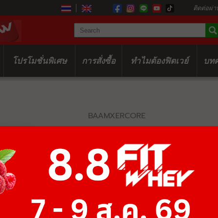
ติดต่อผ่า
โปรโมชั่นพิเศษ
การสั่งซื้อ
ทำไมต้องฟิตเวย์
บท
BAAMXERCORE
MY9085 45 D
EXTENSION 