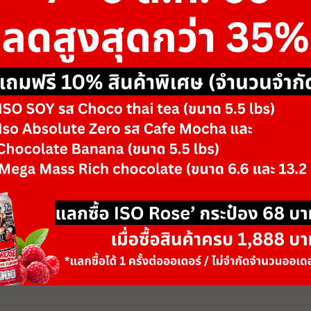
฿33,150
฿51,000
ขนาด
-
รสชาติ/ตัวเลือก
Black Flame & Bl
-
+
จำนวน
วันหมดอายุ: 06/28
เพิ่มลงตะกร้า