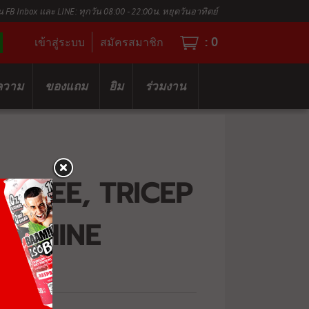
น FB Inbox และ LINE: ทุกวัน 08:00 - 22:00น. หยุดวันอาทิตย์
:
0
เข้าสู่ระบบ
สมัครสมาชิก
ความ
ของแถม
ยิม
ร่วมงาน
EGREE, TRICEP
MACHINE