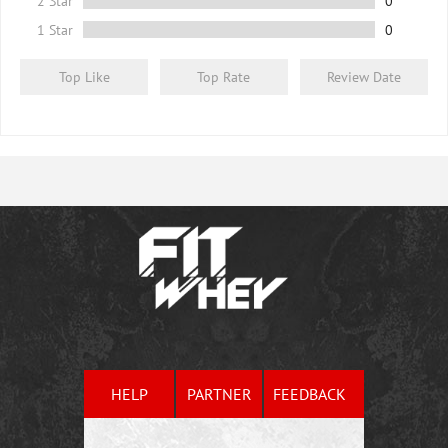
2 Star
0
1 Star
0
Top Like
Top Rate
Review Date
HELP
PARTNER
FEEDBACK