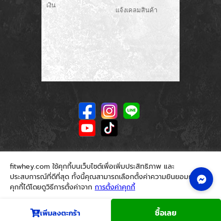
เงิน
แจ้งเคลมสินค้า
fitwhey.com ใช้คุกกี้บนเว็บไซต์เพื่อเพิ่มประสิทธิภาพ และ
ประสบการณ์ที่ดีที่สุด ทั้งนี้คุณสามารถเลือกตั้งค่าความยินยอมการใช้
คุกกี้ได้โดยดูวิธีการตั้งค่าจาก
การตั้งค่าคุกกี้
นโยบายคุกกี้
ยอมรับ
ซื้อเลย
เพิ่มลงตะกร้า
© 2026. Fitwhey.com. All Rights Reserved.