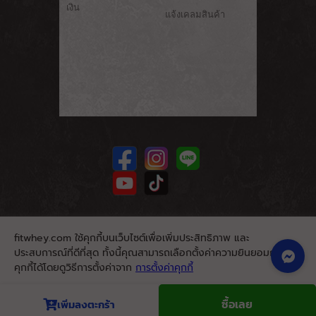
เงิน
แจ้งเคลมสินค้า
fitwhey.com ใช้คุกกี้บนเว็บไซต์เพื่อเพิ่มประสิทธิภาพ และ
ประสบการณ์ที่ดีที่สุด ทั้งนี้คุณสามารถเลือกตั้งค่าความยินยอมการใช้
คุกกี้ได้โดยดูวิธีการตั้งค่าจาก
การตั้งค่าคุกกี้
นโยบายคุกกี้
ยอมรับ
ซื้อเลย
เพิ่มลงตะกร้า
© 2026. Fitwhey.com. All Rights Reserved.