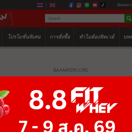
ติดต่อผ่า
โปรโมชั่นพิเศษ
การสั่งซื้อ
ทำไมต้องฟิตเวย์
บท
BAAMXERCORE
A7000 SPRIN
฿84,175
฿129,500